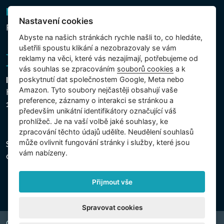
Newsletter
Nastavení cookies
Přihlášení k odběru novinek
Abyste na našich stránkách rychle našli to, co hledáte,
ušetřili spoustu klikání a nezobrazovaly se vám
reklamy na věci, které vás nezajímají, potřebujeme od
vás souhlas se zpracováním
souborů cookies
a k
poskytnutí dat společnostem Google, Meta nebo
Intex Trading, s.r.o.
Amazon. Tyto soubory nejčastěji obsahují vaše
Hradecká 2526/3
preference, záznamy o interakci se stránkou a
130 00 Praha 3 - Česká republika
především unikátní identifikátory označující váš
prohlížeč. Je na vaší volbě jaké souhlasy, ke
zpracování těchto údajů udělíte. Neudělení souhlasů
může ovlivnit fungování stránky i služby, které jsou
Společnost je zapsána u Městského soudu v Praze,
vám nabízeny.
oddíl C, vložka 74759, IČ 26150808, DIČ CZ26150808.
Přijmout vše
Spravovat cookies
Copyright © 2026 INTEX TRADING s.r.o. Všechna práva