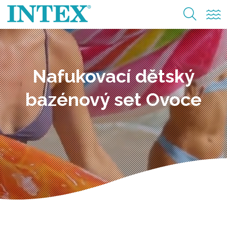
Nafukovací dětský
bazénový set Ovoce