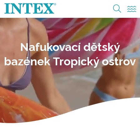
Nafukovací dětský
bazének Tropický ostrov