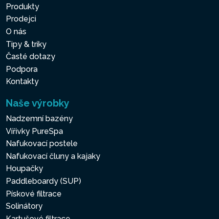
Produkty
Prodejci
O nás
Tipy & triky
Časté dotazy
Podpora
Kontakty
Naše výrobky
Nadzemní bazény
Vířivky PureSpa
Nafukovací postele
Nafukovací čluny a kajaky
Houpačky
Paddleboardy (SUP)
Pískové filtrace
Solinátory
Kartušové filtrace