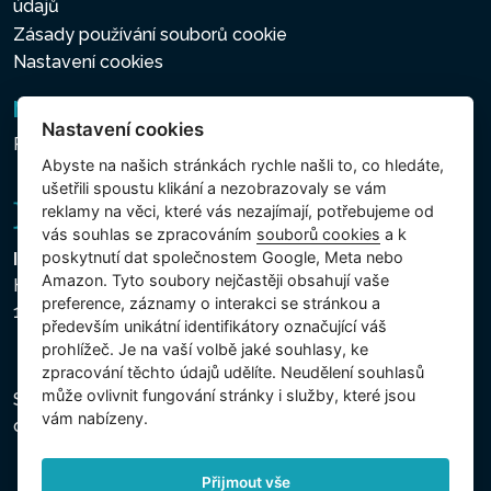
údajů
Zásady používání souborů cookie
Nastavení cookies
Newsletter
Nastavení cookies
Přihlášení k odběru novinek
Abyste na našich stránkách rychle našli to, co hledáte,
ušetřili spoustu klikání a nezobrazovaly se vám
reklamy na věci, které vás nezajímají, potřebujeme od
vás souhlas se zpracováním
souborů cookies
a k
poskytnutí dat společnostem Google, Meta nebo
Intex Trading, s.r.o.
Amazon. Tyto soubory nejčastěji obsahují vaše
Hradecká 2526/3
preference, záznamy o interakci se stránkou a
130 00 Praha 3 - Česká republika
především unikátní identifikátory označující váš
prohlížeč. Je na vaší volbě jaké souhlasy, ke
zpracování těchto údajů udělíte. Neudělení souhlasů
může ovlivnit fungování stránky i služby, které jsou
Společnost je zapsána u Městského soudu v Praze,
vám nabízeny.
oddíl C, vložka 74759, IČ 26150808, DIČ CZ26150808.
Přijmout vše