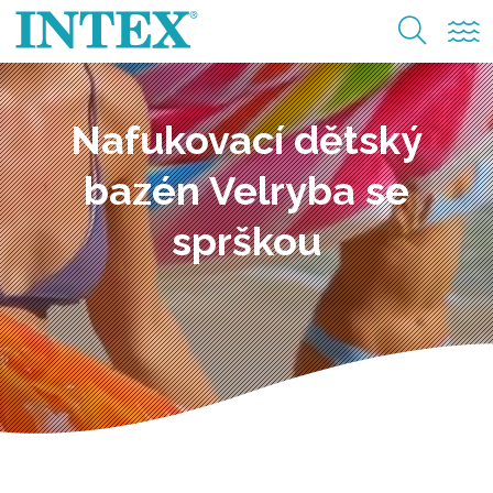
Nafukovací dětský
bazén Velryba se
sprškou