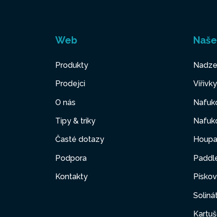
Web
Naše
Produkty
Nadze
Prodejci
Vířivk
O nás
Nafuko
Tipy & triky
Nafuko
Časté dotazy
Houpa
Podpora
Paddl
Kontakty
Pískov
Soliná
Kartuš