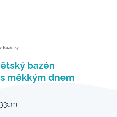
>
Bazénky
dětský bazén
 s měkkým dnem
 33cm