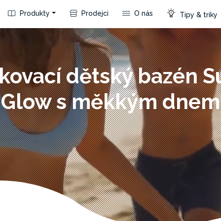
Produkty
Prodejci
O nás
Tipy & triky
kovací dětský bazén S
Glow s měkkým dnem