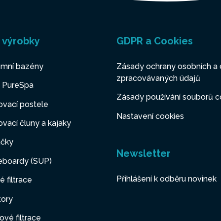
 výrobky
GDPR a Cookies
mní bazény
Zásady ochrany osobních a 
zpracovávaných údajů
y PureSpa
Zásady používání souborů c
vací postele
Nastavení cookies
vací čluny a kajaky
čky
Newsletter
eboardy (SUP)
Přihlášení k odběru novinek
é filtrace
tory
ové filtrace