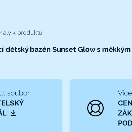
riály k produktu
cí dětský bazén Sunset Glow s měkkým
ut soubor
Více
TELSKÝ
CE
ÁL
ZÁK
POD