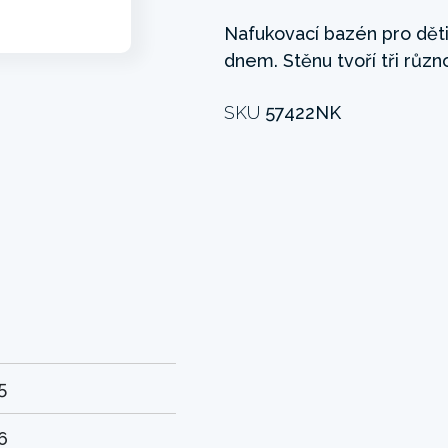
Nafukovací bazén pro dět
dnem. Stěnu tvoří tři růz
SKU
57422NK
5
6