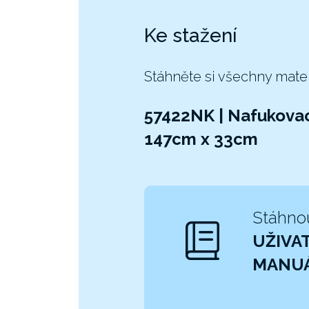
Ke stažení
Stáhněte si všechny mate
57422NK | Nafukova
147cm x 33cm
Stáhno
UŽIVA
MANU