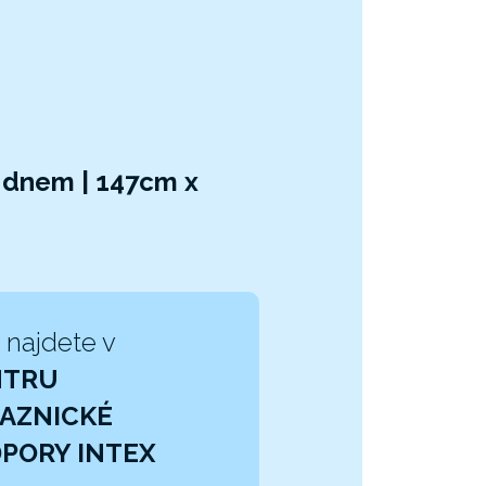
 dnem | 147cm x
 najdete v
NTRU
AZNICKÉ
PORY INTEX