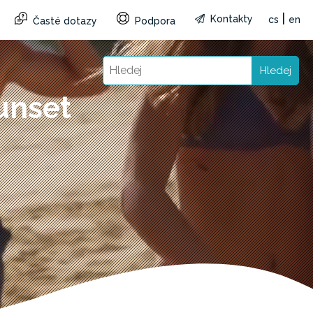
|
Kontakty
cs
en
Časté dotazy
Podpora
Hledej
unset