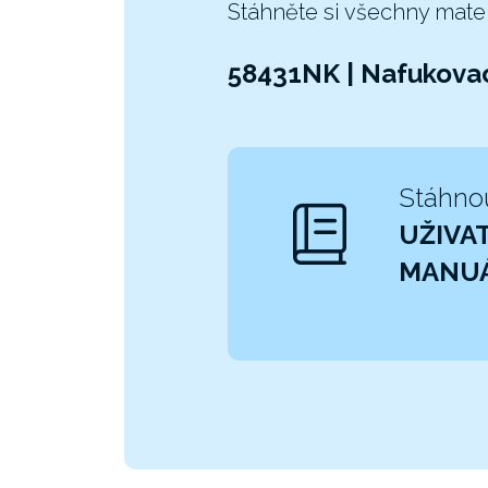
Stáhněte si všechny mate
58431NK | Nafukovac
Stáhno
UŽIVA
MANU