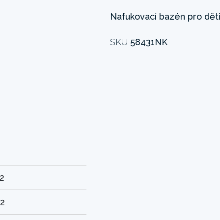
Nafukovací bazén pro děti
SKU
58431NK
72
42