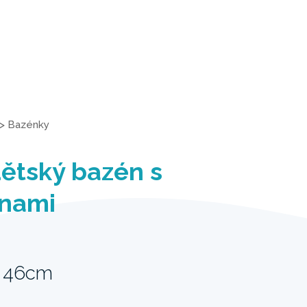
>
Bazénky
ětský bazén s
nami
x 46cm