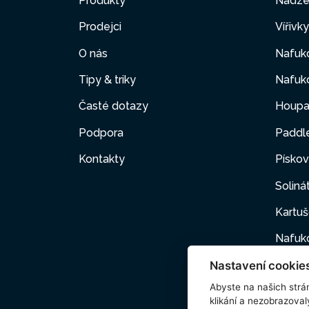
Produkty
Nadze
Prodejci
Vířivk
O nás
Nafuko
Tipy & triky
Nafuko
Časté dotazy
Houpa
Podpora
Paddl
Kontakty
Pískov
Soliná
Kartuš
Nafuk
Nastavení cookie
Nafuk
Abyste na našich strán
Domác
klikání a nezobrazoval