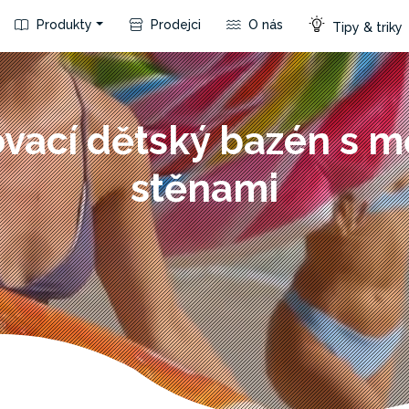
Produkty
Prodejci
O nás
Tipy & triky
vací dětský bazén s 
stěnami