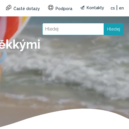
|
Kontakty
cs
en
Časté dotazy
Podpora
Hledej
měkkými