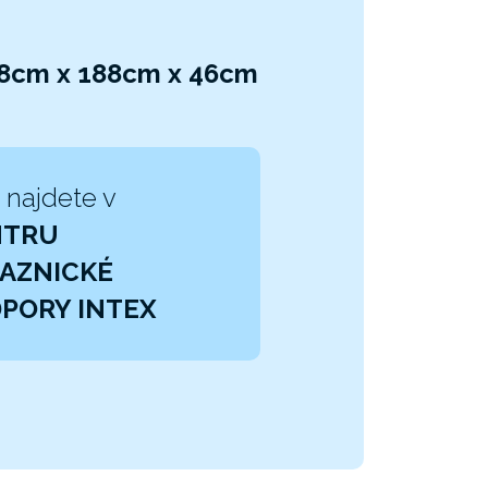
88cm x 188cm x 46cm
 najdete v
NTRU
AZNICKÉ
PORY INTEX