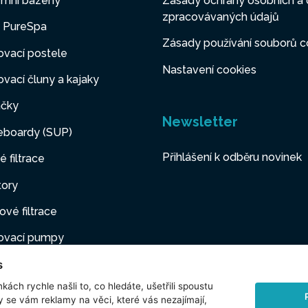
mní bazény
Zásady ochrany osobních a 
zpracovávaných údajů
y PureSpa
Zásady používání souborů c
vací postele
Nastavení cookies
vací čluny a kajaky
čky
Newsletter
eboardy (SUP)
Přihlášení k odběru novinek
é filtrace
tory
ové filtrace
ovací pumpy
s
ovací nábytek
kách rychle našli to, co hledáte, ušetřili spoustu
í mazlíčci
y se vám reklamy na věci, které vás nezajímají,