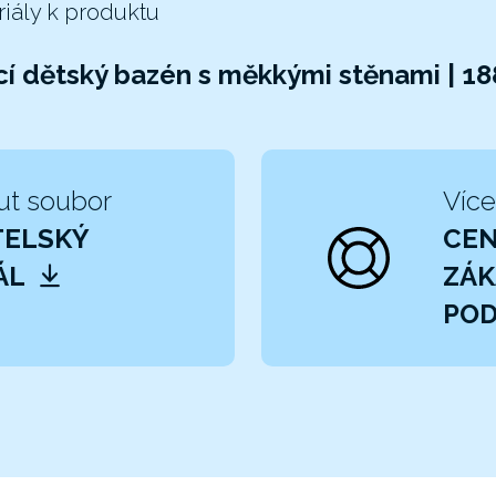
riály k produktu
í dětský bazén s měkkými stěnami | 1
ut soubor
Více
TELSKÝ
CE
ÁL
ZÁK
POD