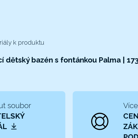
riály k produktu
í dětský bazén s fontánkou Palma | 17
ut soubor
Více
TELSKÝ
CE
ÁL
ZÁK
POD