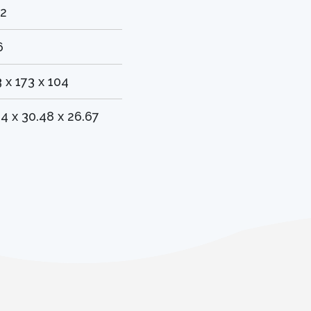
02
6
 x 173 x 104
84 x 30.48 x 26.67