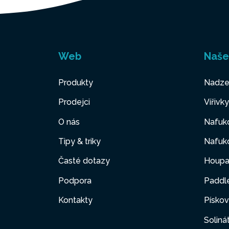
Web
Naše
Produkty
Nadze
Prodejci
Vířivk
O nás
Nafuko
Tipy & triky
Nafuko
Časté dotazy
Houpa
Podpora
Paddl
Kontakty
Pískov
Soliná