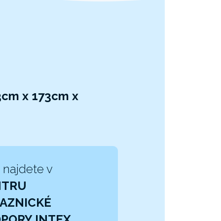
3cm x 173cm x
 najdete v
NTRU
AZNICKÉ
PORY INTEX