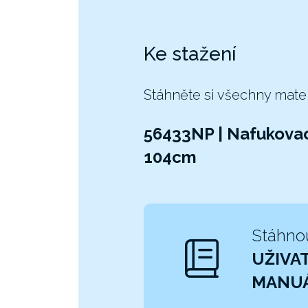
Ke stažení
Stáhněte si všechny mate
56433NP | Nafukovac
104cm
Stáhno
UŽIVA
MANU