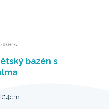
>
Bazénky
ětský bazén s
alma
 104cm