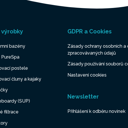
 výrobky
GDPR a Cookies
mní bazény
Zásady ochrany osobních a 
zpracovávaných údajů
y PureSpa
Zásady používání souborů c
vací postele
Nastavení cookies
vací čluny a kajaky
čky
Newsletter
eboardy (SUP)
Přihlášení k odběru novinek
é filtrace
tory