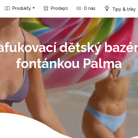
Produkty
Prodejci
O nás
Tipy & triky
afukovací dětský bazén
fontánkou Palma