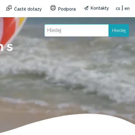
|
Kontakty
cs
en
Časté dotazy
Podpora
Hledej
 s