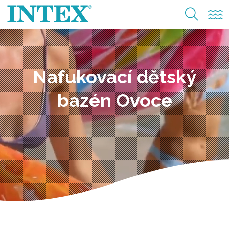
Nafukovací dětský
bazén Ovoce