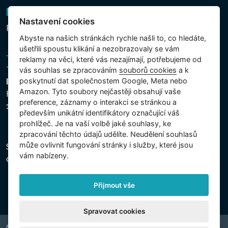
Newsletter
Nastavení cookies
Přihlášení k odběru novinek
Abyste na našich stránkách rychle našli to, co hledáte,
ušetřili spoustu klikání a nezobrazovaly se vám
reklamy na věci, které vás nezajímají, potřebujeme od
vás souhlas se zpracováním
souborů cookies
a k
poskytnutí dat společnostem Google, Meta nebo
Intex Trading, s.r.o.
Amazon. Tyto soubory nejčastěji obsahují vaše
Hradecká 2526/3
preference, záznamy o interakci se stránkou a
130 00 Praha 3 - Česká republika
především unikátní identifikátory označující váš
prohlížeč. Je na vaší volbě jaké souhlasy, ke
zpracování těchto údajů udělíte. Neudělení souhlasů
může ovlivnit fungování stránky i služby, které jsou
Společnost je zapsána u Městského soudu v Praze,
vám nabízeny.
oddíl C, vložka 74759, IČ 26150808, DIČ CZ26150808.
Přijmout vše
Spravovat cookies
Copyright © 2026 INTEX TRADING s.r.o. Všechna práva