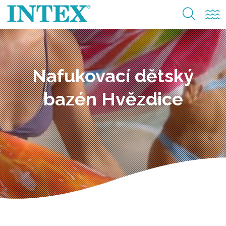
Nafukovací dětský
bazén Hvězdice