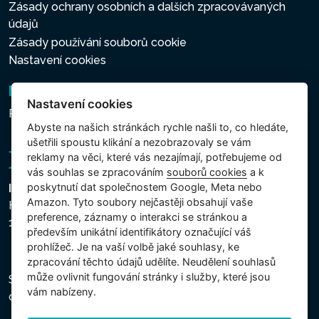
Zásady ochrany osobních a dalších zpracovávaných
údajů
Zásady používání souborů cookie
Nastavení cookies
Newsletter
Nastavení cookies
Přihlášení k odběru novinek
Abyste na našich stránkách rychle našli to, co hledáte,
ušetřili spoustu klikání a nezobrazovaly se vám
reklamy na věci, které vás nezajímají, potřebujeme od
vás souhlas se zpracováním
souborů cookies
a k
poskytnutí dat společnostem Google, Meta nebo
Intex Trading, s.r.o.
Amazon. Tyto soubory nejčastěji obsahují vaše
Hradecká 2526/3
preference, záznamy o interakci se stránkou a
130 00 Praha 3 - Česká republika
především unikátní identifikátory označující váš
prohlížeč. Je na vaší volbě jaké souhlasy, ke
zpracování těchto údajů udělíte. Neudělení souhlasů
může ovlivnit fungování stránky i služby, které jsou
Společnost je zapsána u Městského soudu v Praze,
vám nabízeny.
oddíl C, vložka 74759, IČ 26150808, DIČ CZ26150808.