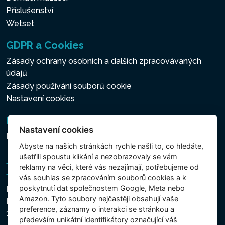
Příslušenství
Wetset
GDPR a Cookies
Zásady ochrany osobních a dalších zpracovávaných
údajů
Zásady používání souborů cookie
Nastavení cookies
Newsletter
Nastavení cookies
Přihlášení k odběru novinek
Abyste na našich stránkách rychle našli to, co hledáte,
ušetřili spoustu klikání a nezobrazovaly se vám
reklamy na věci, které vás nezajímají, potřebujeme od
vás souhlas se zpracováním
souborů cookies
a k
poskytnutí dat společnostem Google, Meta nebo
Intex Trading, s.r.o.
Amazon. Tyto soubory nejčastěji obsahují vaše
Hradecká 2526/3
preference, záznamy o interakci se stránkou a
130 00 Praha 3 - Česká republika
především unikátní identifikátory označující váš