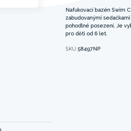
Nafukovací bazén Swim C
zabudovanými sedačkami p
pohodlné posezení. Je v
pro děti od 6 let.
SKU
58497NP
9