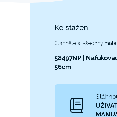
Ke stažení
Stáhněte si všechny mate
58497NP | Nafukovac
56cm
Stáhno
UŽIVA
MANU