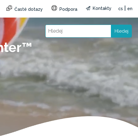
|
Kontakty
cs
en
Časté dotazy
Podpora
Hledej
nter™