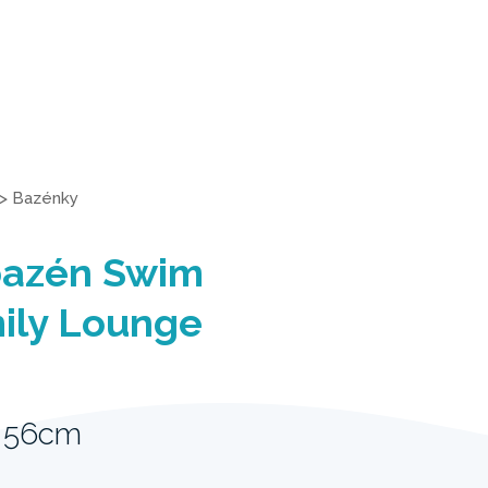
>
Bazénky
bazén Swim
ily Lounge
x 56cm