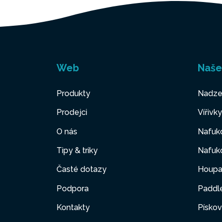
Web
Naše
Produkty
Nadze
Prodejci
Vířivk
O nás
Nafuko
Tipy & triky
Nafuko
Časté dotazy
Houpa
Podpora
Paddl
Kontakty
Pískov