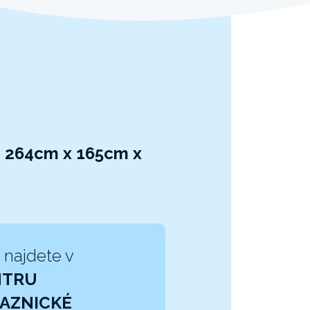
| 264cm x 165cm x
 najdete v
NTRU
AZNICKÉ