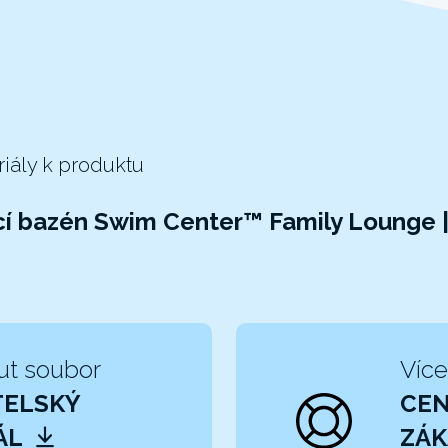
riály k produktu
í bazén Swim Center™ Family Lounge 
ut soubor
Více
TELSKÝ
CE
ÁL
ZÁK