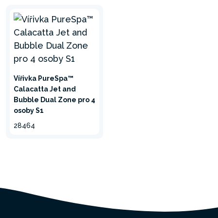
Vířivka PureSpa™
Calacatta Jet and
Bubble Dual Zone pro 4
osoby S1
28464
EXTRA
HYDROMASÁŽNÍ
TRYSKY
Jet Zone poskytuje větší