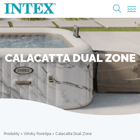
CALACATTA DUAL ZONE
Produkty
>
Vířivky PureSpa
>
Calacatta Dual Zone