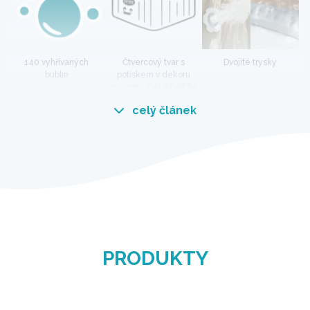
140 vyhřívaných
Čtvercový tvar s
Dvojité trysky
bublin
potiskem v dekoru
mramoru CALACATTA
celý článek
Exkluzivní vířivka Calacatta s
potiskem v dekoru mramoru.
Elegantní potisk CALACATTA MARBLE na
vířivkách Intex pozvedne každou zahradu.
Pořiďte si tento nový model do svého domova a
užívejte si luxusu!
PRODUKTY