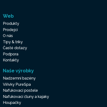
masážní plochu díky dvojitým
masážním tryskám
Web
umístěným ve dvou rozích
Produkty
PureSpa™, zatímco Bubble
Prodejci
Zone nabízí 140 bublinkových
O nás
trysek pro uklidňující a
Tipy & triky
relaxační zážitek.
Časté dotazy
Podpora
Kontakty
3VRSTVÉ
LAMINOVANÉ
Naše výrobky
SUPERTOUGH™ PVC
Nadzemní bazény
Vířivky PureSpa
3 vrstvy PVC s technologií
Nafukovací postele
SuperTough™ poskytují větší
Nafukovací čluny a kajaky
odolnost a maximální
Houpačky
podporu. Horní a spodní