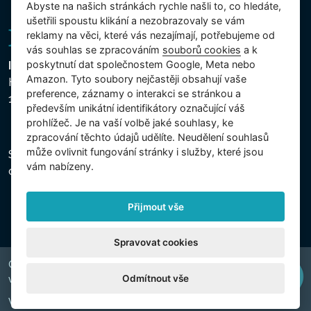
Abyste na našich stránkách rychle našli to, co hledáte,
systém slané vody vyrábí
ušetřili spoustu klikání a nezobrazovaly se vám
přírodní chlór. Kombinace
reklamy na věci, které vás nezajímají, potřebujeme od
těchto dvou systémů zajistí
vás souhlas se zpracováním
souborů cookies
a k
poskytnutí dat společnostem Google, Meta nebo
Intex Trading, s.r.o.
vodu, která je šetrnější k
Amazon. Tyto soubory nejčastěji obsahují vaše
Hradecká 2526/3
pokožce, oblečení a celé
preference, záznamy o interakci se stránkou a
130 00 Praha 3 - Česká republika
vířivce.
především unikátní identifikátory označující váš
prohlížeč. Je na vaší volbě jaké souhlasy, ke
zpracování těchto údajů udělíte. Neudělení souhlasů
může ovlivnit fungování stránky i služby, které jsou
BEZDRÁTOVÝ
Společnost je zapsána u Městského soudu v Praze,
vám nabízeny.
oddíl C, vložka 74759, IČ 26150808, DIČ CZ26150808.
OVLÁDACÍ PANEL
Odnímatelný bezdrátový
Přijmout vše
ovládací panel pro ovládání
všech funkcí vířivky
Spravovat cookies
PureSpa™. S integrovaným
Copyright © 2026 INTEX TRADING s.r.o. Všechna práva
Odmítnout vše
bezdrátovým nabíjecím
vyhrazena.
dokem a baterií, která vydrží
Web by
digiONE