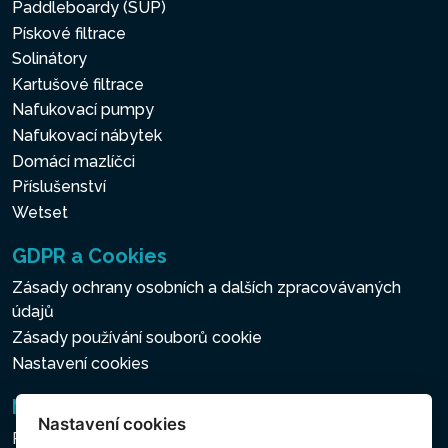
Paddleboardy (SUP)
vrstva jsou vyrobeny z
Pískové filtrace
raženého silného PVC.
Solinátory
Střední vrstva je vyrobena
Kartušové filtrace
ze superpevné zesílené
Nafukovací pumpy
polyesterové síťoviny. To vše
Nafukovací nábytek
zajišťuje odolný a pohodlný
Domácí mazlíčci
exteriér vaší vířivky.
Příslušenství
Wetset
SYSTÉM TVRDÉ A
GDPR a Cookies
SLANÉ VODY
Zásady ochrany osobních a dalších zpracovávaných
údajů
Dva integrované systémy
Zásady používání souborů cookie
úpravy vody pro udržení
Nastavení cookies
čerstvé a čisté vody ve
Newsletter
vířivce. Systém tvrdé vody
Nastavení cookies
změkčuje vodu ve vířivce,
Přihlášení k odběru novinek