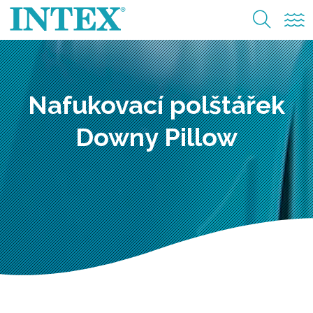
Nafukovací polštářek
Downy Pillow