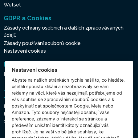
Wetset
GDPR a Cookies
Zásady ochrany osobních a dalších zpracovávaných
údajů
Zásady používání souborů cookie
Nastavení cookies
Newsletter
Nastavení cookies
Přihlášení k odběru novinek
Abyste na našich stránkách rychle našli to, co hledáte,
ušetřili spoustu klikání a nezobrazovaly se vám
reklamy na věci, které vás nezajímají, potřebujeme od
vás souhlas se zpracováním
souborů cookies
a k
poskytnutí dat společnostem Google, Meta nebo
Intex Trading, s.r.o.
Amazon. Tyto soubory nejčastěji obsahují vaše
Hradecká 2526/3
preference, záznamy o interakci se stránkou a
130 00 Praha 3 - Česká republika
především unikátní identifikátory označující váš
prohlížeč. Je na vaší volbě jaké souhlasy, ke