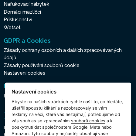
Nafukovací nábytek
Domácí mazlíčci
Příslušenství
Wetset
GDPR a Cookies
Zásady ochrany osobních a dalších zpracovávaných
údajů
Zásady používání souborů cookie
Nastavení cookies
Newsletter
Nastavení cookies
Přihlášení k odběru novinek
Abyste na našich stránkách rychle našli to, co hledáte,
ušetřili spoustu klikání a nezobrazovaly se vám
reklamy na věci, které vás nezajímají, potřebujeme od
vás souhlas se zpracováním
souborů cookies
a k
poskytnutí dat společnostem Google, Meta nebo
Intex Trading, s.r.o.
Amazon. Tyto soubory nejčastěji obsahují vaše
Hradecká 2526/3