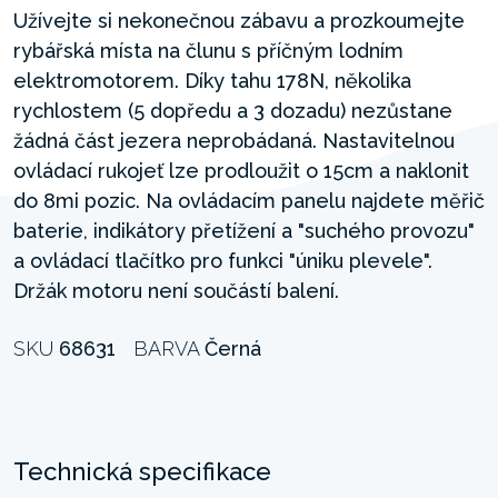
Užívejte si nekonečnou zábavu a prozkoumejte
rybářská místa na člunu s příčným lodním
elektromotorem. Díky tahu 178N, několika
rychlostem (5 dopředu a 3 dozadu) nezůstane
žádná část jezera neprobádaná. Nastavitelnou
ovládací rukojeť lze prodloužit o 15cm a naklonit
do 8mi pozic. Na ovládacím panelu najdete měřič
baterie, indikátory přetížení a "suchého provozu"
a ovládací tlačítko pro funkci "úniku plevele".
Držák motoru není součástí balení.
SKU
68631
BARVA
Černá
Technická specifikace