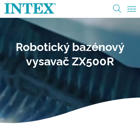
Robotický bazénový
vysavač ZX500R