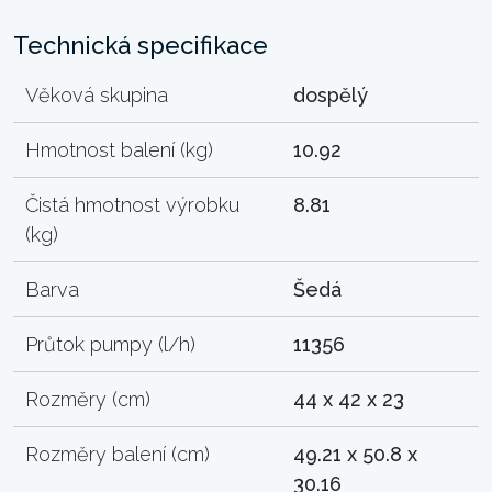
Technická specifikace
Věková skupina
dospělý
Hmotnost balení (kg)
10.92
Čistá hmotnost výrobku
8.81
(kg)
Barva
Šedá
Průtok pumpy (l/h)
11356
Rozměry (cm)
44 x 42 x 23
Rozměry balení (cm)
49.21 x 50.8 x
30.16