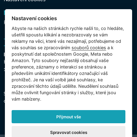
Newsletter
Nastavení cookies
Přihlášení k odběru novinek
Abyste na našich stránkách rychle našli to, co hledáte,
ušetřili spoustu klikání a nezobrazovaly se vám
reklamy na věci, které vás nezajímají, potřebujeme od
vás souhlas se zpracováním
souborů cookies
a k
poskytnutí dat společnostem Google, Meta nebo
Intex Trading, s.r.o.
Amazon. Tyto soubory nejčastěji obsahují vaše
Hradecká 2526/3
preference, záznamy o interakci se stránkou a
130 00 Praha 3 - Česká republika
především unikátní identifikátory označující váš
prohlížeč. Je na vaší volbě jaké souhlasy, ke
zpracování těchto údajů udělíte. Neudělení souhlasů
může ovlivnit fungování stránky i služby, které jsou
Společnost je zapsána u Městského soudu v Praze,
vám nabízeny.
oddíl C, vložka 74759, IČ 26150808, DIČ CZ26150808.
Přijmout vše
Spravovat cookies