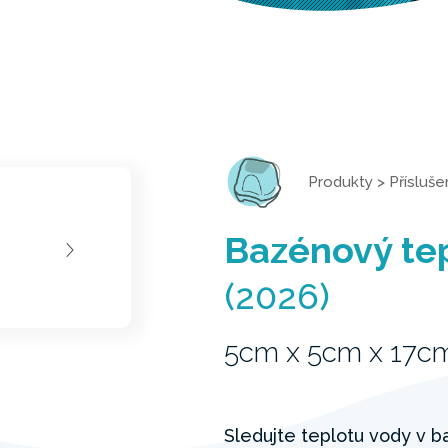
Produkty
>
Přísluše
Bazénový te
(2026)
5cm x 5cm x 17c
Sledujte teplotu vody v 