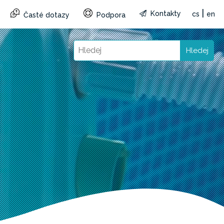
|
Kontakty
cs
en
Časté dotazy
Podpora
Hledej