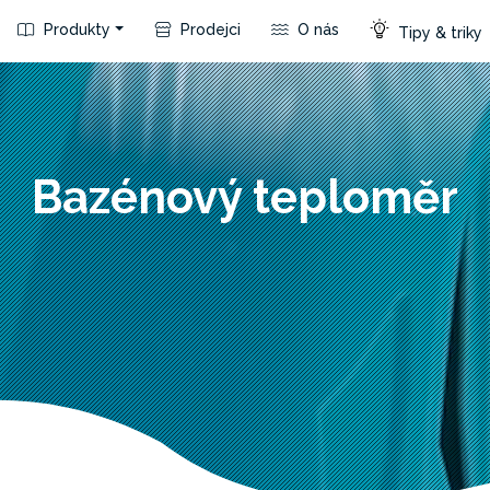
Produkty
Prodejci
O nás
Tipy & triky
Bazénový teploměr