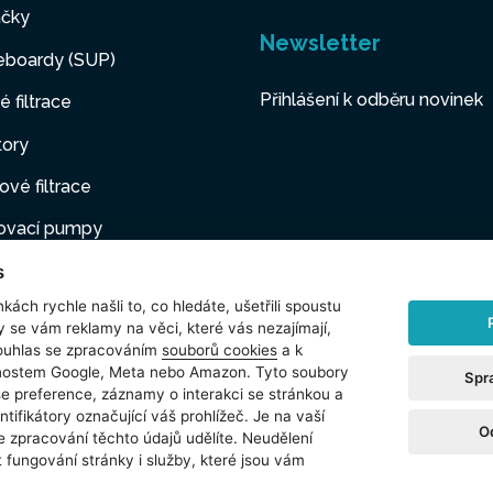
čky
Newsletter
eboardy (SUP)
Přihlášení k odběru novinek
é filtrace
tory
ové filtrace
ovací pumpy
s
ovací nábytek
kách rychle našli to, co hledáte, ušetřili spoustu
í mazlíčci
y se vám reklamy na věci, které vás nezajímají,
ouhlas se zpracováním
souborů cookies
a k
šenství
čnostem Google, Meta nebo Amazon. Tyto soubory
Spr
še preference, záznamy o interakci se stránkou a
t
ntifikátory označující váš prohlížeč. Je na vaší
O
e zpracování těchto údajů udělíte. Neudělení
 fungování stránky i služby, které jsou vám