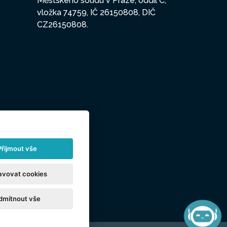
Městského soudu v Praze, oddíl C,
vložka 74759, IČ 26150808, DIČ
CZ26150808.
Přijmout vše
avovat cookies
dmítnout vše