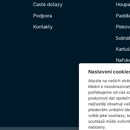
Časté dotazy
Houpa
Podpora
Paddl
Kontakty
Pískov
Soliná
Kartuš
Nafuk
Nastavení cookie
Nafuk
Abyste na našich strán
Domác
klikání a nezobrazoval
potřebujeme od vás s
Příslu
poskytnutí dat spole
nejčastěji obsahují va
Wetse
především unikátní ide
volbě jaké souhlasy, k
souhlasů může ovlivnit
nabízeny.