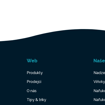
Web
Naše
Produkty
Nadze
Prodejci
Vířivk
O nás
Nafuko
Tipy & triky
Nafuko