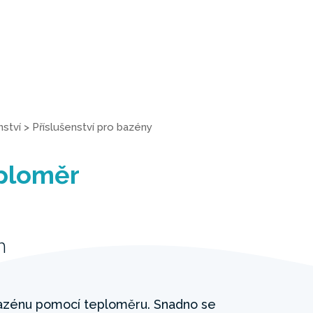
nství
>
Příslušenství pro bazény
ploměr
m
bazénu pomocí teploměru. Snadno se