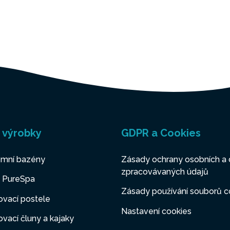
 výrobky
GDPR a Cookies
mní bazény
Zásady ochrany osobních a 
zpracovávaných údajů
y PureSpa
Zásady používání souborů c
vací postele
Nastavení cookies
vací čluny a kajaky