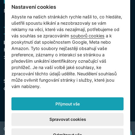
Newsletter
Nastavení cookies
Přihlášení k odběru novinek
Abyste na našich stránkách rychle našli to, co hledáte,
ušetřili spoustu klikání a nezobrazovaly se vám
reklamy na věci, které vás nezajímají, potřebujeme od
vás souhlas se zpracováním
souborů cookies
a k
poskytnutí dat společnostem Google, Meta nebo
Intex Trading, s.r.o.
Amazon. Tyto soubory nejčastěji obsahují vaše
Hradecká 2526/3
preference, záznamy o interakci se stránkou a
130 00 Praha 3 - Česká republika
především unikátní identifikátory označující váš
prohlížeč. Je na vaší volbě jaké souhlasy, ke
zpracování těchto údajů udělíte. Neudělení souhlasů
může ovlivnit fungování stránky i služby, které jsou
Společnost je zapsána u Městského soudu v Praze,
vám nabízeny.
oddíl C, vložka 74759, IČ 26150808, DIČ CZ26150808.
Přijmout vše
Spravovat cookies
Copyright © 2026 INTEX TRADING s.r.o. Všechna práva