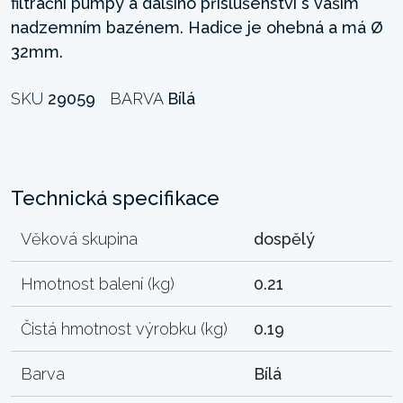
filtrační pumpy a dalšího příslušenství s vaším
nadzemním bazénem. Hadice je ohebná a má Ø
32mm.
SKU
29059
BARVA
Bílá
Technická specifikace
Věková skupina
dospělý
Hmotnost balení (kg)
0.21
Čistá hmotnost výrobku (kg)
0.19
Barva
Bílá