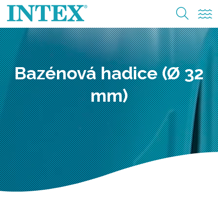
Bazénová hadice (Ø 32
mm)