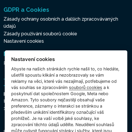
GDPR a Cookies
Zásady ochrany osobních a dalších zpracovávaných
údajů
Zásady používání souborů cookie
Nastavení cookies
Newsletter
Nastavení cookies
Přihlášení k odběru novinek
Abyste na našich stránkách rychle našli to, co hledáte,
ušetřili spoustu klikání a nezobrazovaly se vám
reklamy na věci, které vás nezajímají, potřebujeme od
vás souhlas se zpracováním
souborů cookies
a k
poskytnutí dat společnostem Google, Meta nebo
Intex Trading, s.r.o.
Amazon. Tyto soubory nejčastěji obsahují vaše
Hradecká 2526/3
preference, záznamy o interakci se stránkou a
130 00 Praha 3 - Česká republika
především unikátní identifikátory označující váš
prohlížeč. Je na vaší volbě jaké souhlasy, ke
zpracování těchto údajů udělíte. Neudělení souhlasů
může ovlivnit fungování stránky i služby, které jsou
Společnost je zapsána u Městského soudu v Praze,