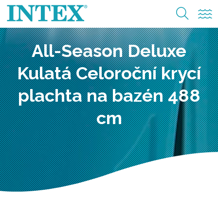
All-Season Deluxe
Kulatá Celoroční krycí
plachta na bazén 488
cm