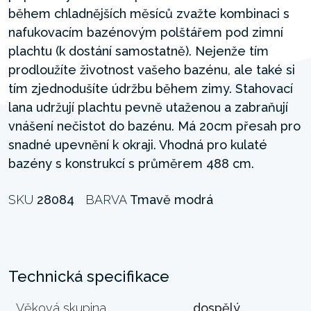
během chladnějších měsíců zvažte kombinaci s
nafukovacím bazénovým polštářem pod zimní
plachtu (k dostání samostatně). Nejenže tím
prodloužíte životnost vašeho bazénu, ale také si
tím zjednodušíte údržbu během zimy. Stahovací
lana udržují plachtu pevně utaženou a zabraňují
vnášení nečistot do bazénu. Má 20cm přesah pro
snadné upevnění k okraji. Vhodná pro kulaté
bazény s konstrukcí s průměrem 488 cm.
SKU
28084
BARVA
Tmavě modrá
Technická specifikace
Věková skupina
dospělý