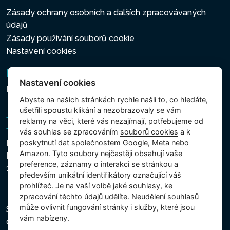
Zásady ochrany osobních a dalších zpracovávaných
údajů
Zásady používání souborů cookie
Nastavení cookies
Newsletter
Nastavení cookies
Přihlášení k odběru novinek
Abyste na našich stránkách rychle našli to, co hledáte,
ušetřili spoustu klikání a nezobrazovaly se vám
reklamy na věci, které vás nezajímají, potřebujeme od
vás souhlas se zpracováním
souborů cookies
a k
poskytnutí dat společnostem Google, Meta nebo
Intex Trading, s.r.o.
Amazon. Tyto soubory nejčastěji obsahují vaše
Hradecká 2526/3
preference, záznamy o interakci se stránkou a
130 00 Praha 3 - Česká republika
především unikátní identifikátory označující váš
prohlížeč. Je na vaší volbě jaké souhlasy, ke
zpracování těchto údajů udělíte. Neudělení souhlasů
může ovlivnit fungování stránky i služby, které jsou
Společnost je zapsána u Městského soudu v Praze,
vám nabízeny.
oddíl C, vložka 74759, IČ 26150808, DIČ CZ26150808.