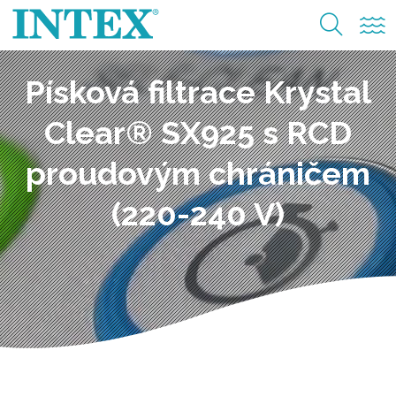
Písková filtrace Krystal
Clear® SX925 s RCD
proudovým chráničem
(220-240 V)