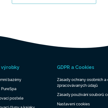
 výrobky
GDPR a Cookies
mní bazény
Zásady ochrany osobních a 
zpracovávaných údajů
y PureSpa
Zásady používání souborů c
vací postele
Nastavení cookies
vací čluny a kajaky