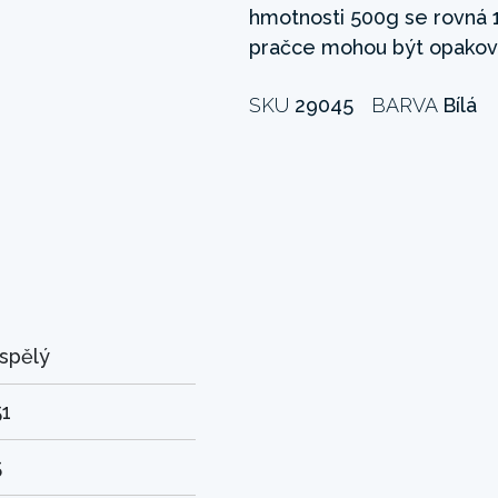
hmotnosti 500g se rovná 18
pračce mohou být opakova
SKU
29045
BARVA
Bílá
spělý
51
5