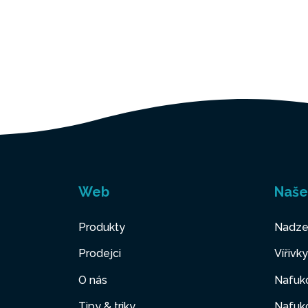
Web
Naše
Produkty
Nadze
Prodejci
Vířivk
O nás
Nafuko
Tipy & triky
Nafuko