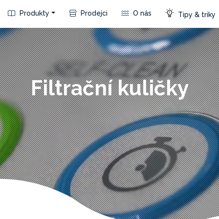
Produkty
Prodejci
O nás
Tipy & triky
Filtrační kuličky