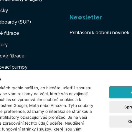
čky
Newsletter
eboardy (SUP)
Přihlášení k odběru novinek
é filtrace
tory
ové filtrace
ovací pumpy
s
ovací nábytek
kách rychle našli to, co hledáte, ušetřili spoustu
í mazlíčci
y se vám reklamy na věci, které vás nezajímají,
ouhlas se zpracováním
souborů cookies
a k
šenství
čnostem Google, Meta nebo Amazon. Tyto soubory
Spr
še preference, záznamy o interakci se stránkou a
t
ntifikátory označující váš prohlížeč. Je na vaší
O
e zpracování těchto údajů udělíte. Neudělení
 fungování stránky i služby, které jsou vám