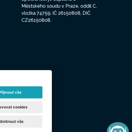
Městského soudu v Praze, oddíl C,
vložka 74759, IČ 26150808, DIČ
CZ26150808.
Přijmout vše
avovat cookies
dmítnout vše