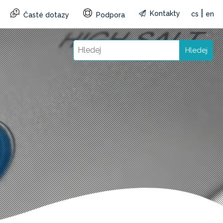
|
Kontakty
cs
en
Časté dotazy
Podpora
Hledej