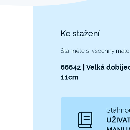
Ke stažení
Stáhněte si všechny mate
66642 | Velká dobíjec
11cm
Stáhno
UŽIVA
MANU