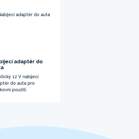
bíjecí adaptér do
ta
ktický 12 V nabíjecí
ptér do auta pro
kovní použití.