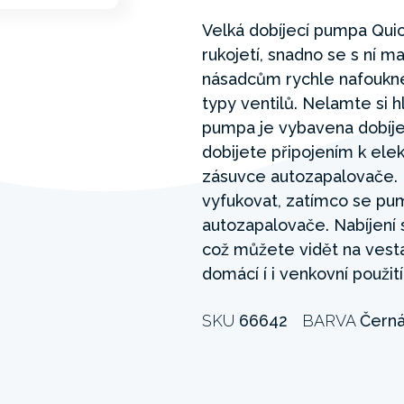
Velká dobíjecí pumpa Quick
rukojetí, snadno se s ní m
násadcům rychle nafoukne
typy ventilů. Nelamte si h
pumpa je vybavena dobíjec
dobijete připojením k ele
zásuvce autozapalovače. 
vyfukovat, zatímco se pum
autozapalovače. Nabíjení 
což můžete vidět na vesta
domácí í i venkovní použití
SKU
66642
BARVA
Čern