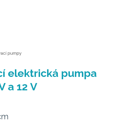
ací pumpy
cí elektrická pumpa
V a 12 V
1cm