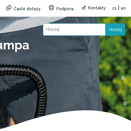
|
Kontakty
cs
en
Časté dotazy
Podpora
Hledej
pumpa