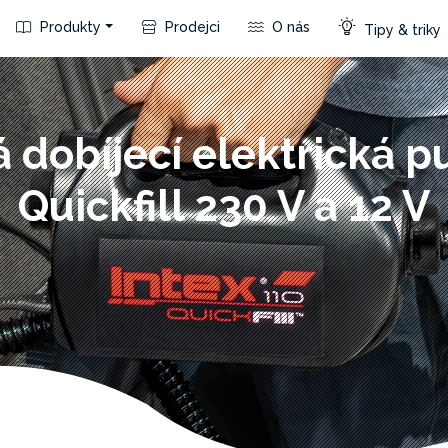
Produkty
Prodejci
O nás
Tipy & triky
á dobíjecí elektrická 
Quickfill 230 V a 12 V