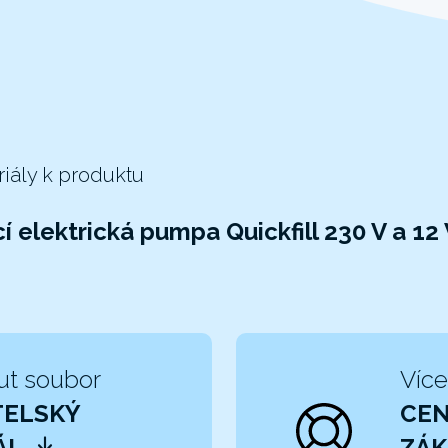
riály k produktu
í elektrická pumpa Quickfill 230 V a 12
ut soubor
Více
TELSKÝ
CE
ÁL
ZÁK