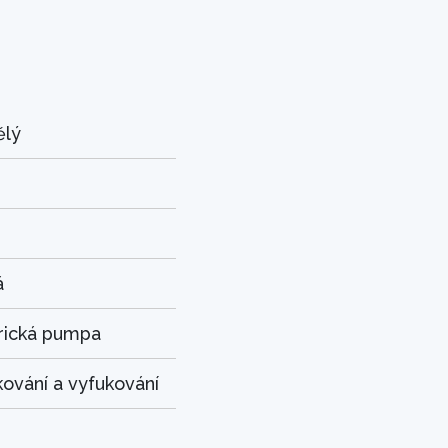
ělý
á
rická pumpa
ování a vyfukování