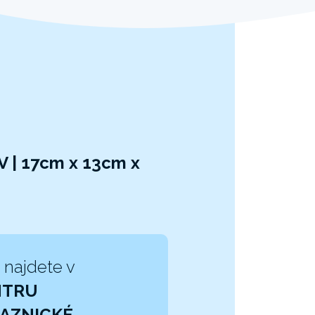
 V | 17cm x 13cm x
 najdete v
NTRU
AZNICKÉ