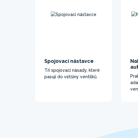
Spojovací nástavce
Na
au
Tři spojovací násady, které
Pra
pasují do většiny ventilků.
ada
ven