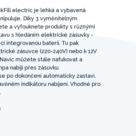
Fill electric je lehká a vybavená
anipuluje. Díky 3 vyměnitelným
te a vyfouknete produkty s různými
lavu s hledáním elektrické zásuvky -
í integrovanou baterií. Tu pak
ktrické zásuvce (220-240V) nebo k 12V
Navíc můžete stále nafukovat a
pa nabíjí přes zásuvku
se po dokončení automaticky zastaví,
věném indikátoru nabíjení. Vhodné pro
.
á