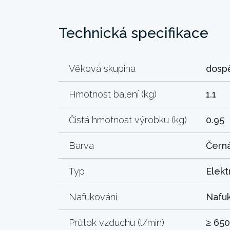
Technická specifikace
Věková skupina
dosp
Hmotnost balení (kg)
1.1
Čistá hmotnost výrobku (kg)
0.95
Barva
Čern
Typ
Elekt
Nafukování
Nafuk
Průtok vzduchu (l/min)
≥ 650