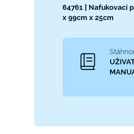
64761 | Nafukovací 
x 99cm x 25cm
Stáhno
UŽIVA
MANU