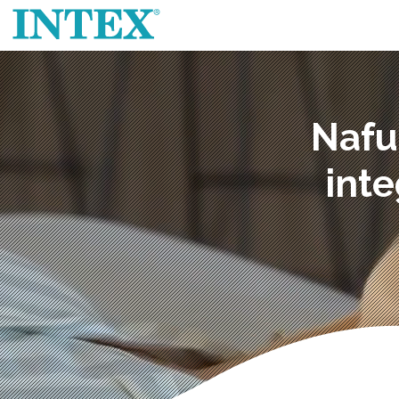
Nafu
int