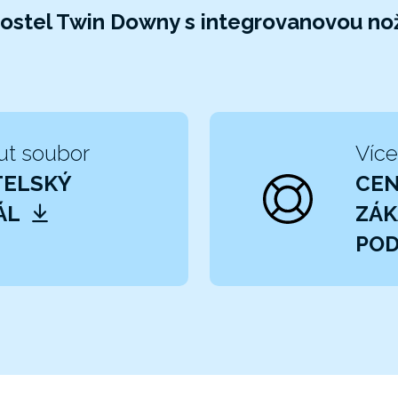
postel Twin Downy s integrovanovou n
ut soubor
Více
TELSKÝ
CE
ÁL
ZÁK
POD