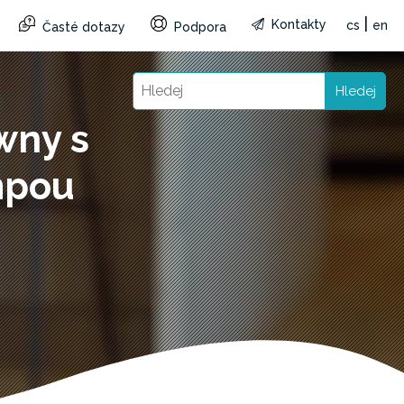
|
Kontakty
cs
en
Časté dotazy
Podpora
Hledej
wny s
mpou