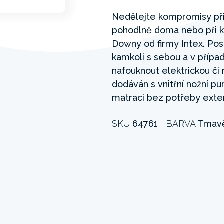
Nedělejte kompromisy při
pohodlně doma nebo při k
Downy od firmy Intex. Poste
kamkoli s sebou a v přípa
nafouknout elektrickou či
dodáván s vnitřní nožní 
matraci bez potřeby exte
SKU
64761
BARVA
Tmavě