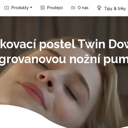
Produkty
Prodejci
O nás
Tipy & triky
kovací postel Twin Do
egrovanovou nožní pu