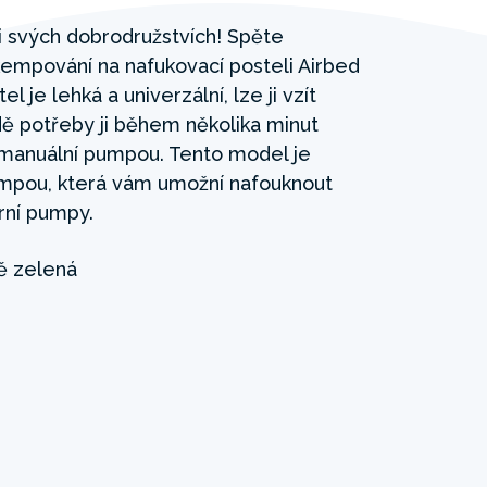
 svých dobrodružstvích! Spěte
empování na nafukovací posteli Airbed
l je lehká a univerzální, lze ji vzít
dě potřeby ji během několika minut
 manuální pumpou. Tento model je
pumpou, která vám umožní nafouknout
rní pumpy.
 zelená