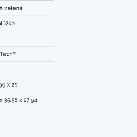
ě zelená
lůžko
 Tech™
99 x 25
x 35.56 x 27.94