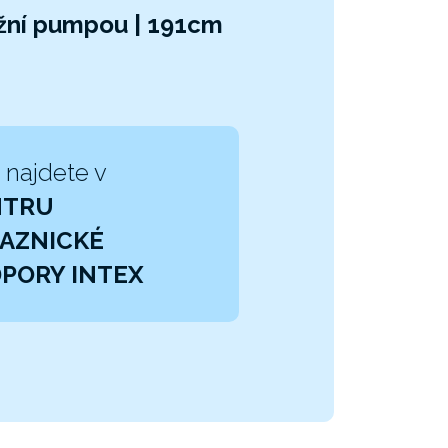
ožní pumpou | 191cm
 najdete v
NTRU
AZNICKÉ
PORY INTEX