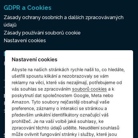
GDPR a Cookies
Zásady ochrany osobních a dalších zpracovávaných
údajů
Zásady používání souborů cookie
Nastavení cookies
Newsletter
Nastavení cookies
Přihlášení k odběru novinek
Abyste na našich stránkách rychle našli to, co hledáte,
ušetřili spoustu klikání a nezobrazovaly se vám
reklamy na věci, které vás nezajímají, potřebujeme od
vás souhlas se zpracováním
souborů cookies
a k
poskytnutí dat společnostem Google, Meta nebo
Intex Trading, s.r.o.
Amazon. Tyto soubory nejčastěji obsahují vaše
Hradecká 2526/3
preference, záznamy o interakci se stránkou a
130 00 Praha 3 - Česká republika
především unikátní identifikátory označující váš
prohlížeč. Je na vaší volbě jaké souhlasy, ke
zpracování těchto údajů udělíte. Neudělení souhlasů
může ovlivnit fungování stránky i služby, které jsou
Společnost je zapsána u Městského soudu v Praze,