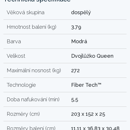
Věková skupina
dospělý
Hmotnost balení (kg)
3.79
Barva
Modrá
Velikost
Dvojlůžko Queen
Maximální nosnost (kg)
272
Technologie
Fiber Tech™
Doba nafukování (min)
5.5
Rozměry (cm)
203 x 152 x 25
Rozměry balení (cm)
11.11 x 36.83 x 30.48