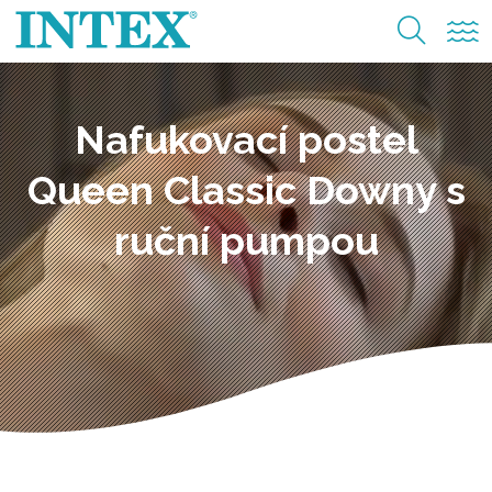
Nafukovací postel
Queen Classic Downy s
ruční pumpou