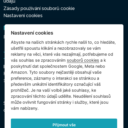
údajů
Zásady používání souborů cookie
Nastavení cookies
Newsletter
Nastavení cookies
Přihlášení k odběru novinek
Abyste na našich stránkách rychle našli to, co hledáte,
ušetřili spoustu klikání a nezobrazovaly se vám
reklamy na věci, které vás nezajímají, potřebujeme od
vás souhlas se zpracováním
souborů cookies
a k
poskytnutí dat společnostem Google, Meta nebo
Intex Trading, s.r.o.
Amazon. Tyto soubory nejčastěji obsahují vaše
Hradecká 2526/3
preference, záznamy o interakci se stránkou a
130 00 Praha 3 - Česká republika
především unikátní identifikátory označující váš
prohlížeč. Je na vaší volbě jaké souhlasy, ke
zpracování těchto údajů udělíte. Neudělení souhlasů
může ovlivnit fungování stránky i služby, které jsou
Společnost je zapsána u Městského soudu v Praze,
vám nabízeny.
oddíl C, vložka 74759, IČ 26150808, DIČ CZ26150808.
Přijmout vše