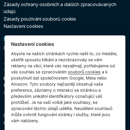
Zásady ochrany osobních a dalších zpracovávaných
údajů
Zásady používání souborů cookie
Nastavení cookies
Newsletter
Nastavení cookies
Přihlášení k odběru novinek
Abyste na našich stránkách rychle našli to, co hledáte,
ušetřili spoustu klikání a nezobrazovaly se vám
reklamy na věci, které vás nezajímají, potřebujeme od
vás souhlas se zpracováním
souborů cookies
a k
poskytnutí dat společnostem Google, Meta nebo
Intex Trading, s.r.o.
Amazon. Tyto soubory nejčastěji obsahují vaše
Hradecká 2526/3
preference, záznamy o interakci se stránkou a
130 00 Praha 3 - Česká republika
především unikátní identifikátory označující váš
prohlížeč. Je na vaší volbě jaké souhlasy, ke
zpracování těchto údajů udělíte. Neudělení souhlasů
může ovlivnit fungování stránky i služby, které jsou
Společnost je zapsána u Městského soudu v Praze,
vám nabízeny.
oddíl C, vložka 74759, IČ 26150808, DIČ CZ26150808.