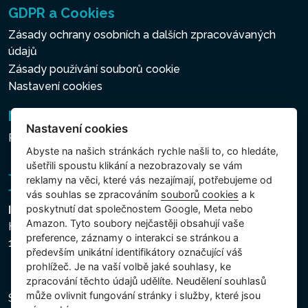
GDPR a Cookies
Zásady ochrany osobních a dalších zpracovávaných
údajů
Zásady používání souborů cookie
Nastavení cookies
Newsletter
Nastavení cookies
Přihlášení k odběru novinek
Abyste na našich stránkách rychle našli to, co hledáte,
ušetřili spoustu klikání a nezobrazovaly se vám
reklamy na věci, které vás nezajímají, potřebujeme od
vás souhlas se zpracováním
souborů cookies
a k
poskytnutí dat společnostem Google, Meta nebo
Intex Trading, s.r.o.
Amazon. Tyto soubory nejčastěji obsahují vaše
Hradecká 2526/3
preference, záznamy o interakci se stránkou a
130 00 Praha 3 - Česká republika
především unikátní identifikátory označující váš
prohlížeč. Je na vaší volbě jaké souhlasy, ke
zpracování těchto údajů udělíte. Neudělení souhlasů
může ovlivnit fungování stránky i služby, které jsou
Společnost je zapsána u Městského soudu v Praze,