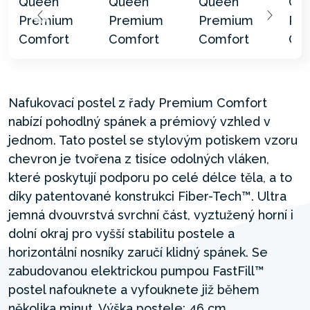
Nafukovací postel z řady Premium Comfort
nabízí pohodlný spánek a prémiový vzhled v
jednom. Tato postel se stylovým potiskem vzoru
chevron je tvořena z tisíce odolných vláken,
které poskytují podporu po celé délce těla, a to
díky patentované konstrukci Fiber-Tech™. Ultra
jemná dvouvrstvá svrchní část, vyztužený horní i
dolní okraj pro vyšší stabilitu postele a
horizontální nosníky zaručí klidný spánek. Se
zabudovanou elektrickou pumpou FastFill™
postel nafouknete a vyfouknete již během
několika minut. Výška postele: 46 cm.