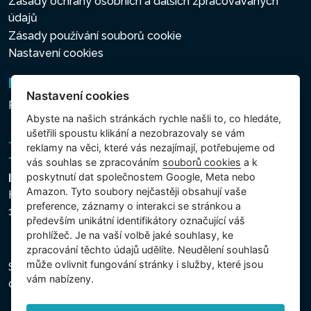
Zásady ochrany osobních a dalších zpracovávaných
údajů
Zásady používání souborů cookie
Nastavení cookies
Newsletter
Nastavení cookies
Přihlášení k odběru novinek
Abyste na našich stránkách rychle našli to, co hledáte,
ušetřili spoustu klikání a nezobrazovaly se vám
reklamy na věci, které vás nezajímají, potřebujeme od
vás souhlas se zpracováním
souborů cookies
a k
poskytnutí dat společnostem Google, Meta nebo
Intex Trading, s.r.o.
Amazon. Tyto soubory nejčastěji obsahují vaše
Hradecká 2526/3
preference, záznamy o interakci se stránkou a
130 00 Praha 3 - Česká republika
především unikátní identifikátory označující váš
prohlížeč. Je na vaší volbě jaké souhlasy, ke
zpracování těchto údajů udělíte. Neudělení souhlasů
může ovlivnit fungování stránky i služby, které jsou
Společnost je zapsána u Městského soudu v Praze,
vám nabízeny.
oddíl C, vložka 74759, IČ 26150808, DIČ CZ26150808.