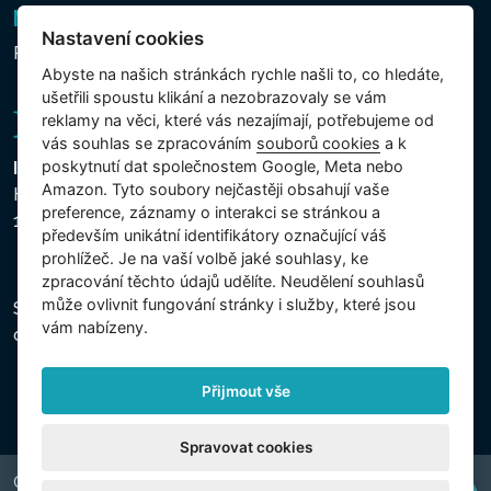
Newsletter
Nastavení cookies
Přihlášení k odběru novinek
Abyste na našich stránkách rychle našli to, co hledáte,
ušetřili spoustu klikání a nezobrazovaly se vám
reklamy na věci, které vás nezajímají, potřebujeme od
vás souhlas se zpracováním
souborů cookies
a k
poskytnutí dat společnostem Google, Meta nebo
Intex Trading, s.r.o.
Amazon. Tyto soubory nejčastěji obsahují vaše
Hradecká 2526/3
preference, záznamy o interakci se stránkou a
130 00 Praha 3 - Česká republika
především unikátní identifikátory označující váš
prohlížeč. Je na vaší volbě jaké souhlasy, ke
zpracování těchto údajů udělíte. Neudělení souhlasů
může ovlivnit fungování stránky i služby, které jsou
Společnost je zapsána u Městského soudu v Praze,
vám nabízeny.
oddíl C, vložka 74759, IČ 26150808, DIČ CZ26150808.
Přijmout vše
Spravovat cookies
Copyright © 2026 INTEX TRADING s.r.o. Všechna práva