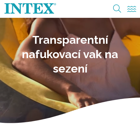
Transparentní
nafukovací vak na
sezení