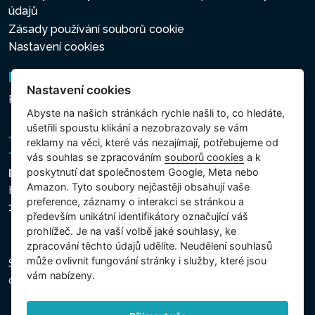
údajů
Zásady používání souborů cookie
Nastavení cookies
Newsletter
Nastavení cookies
Přihlášení k odběru novinek
Abyste na našich stránkách rychle našli to, co hledáte,
ušetřili spoustu klikání a nezobrazovaly se vám
reklamy na věci, které vás nezajímají, potřebujeme od
vás souhlas se zpracováním
souborů cookies
a k
poskytnutí dat společnostem Google, Meta nebo
Intex Trading, s.r.o.
Amazon. Tyto soubory nejčastěji obsahují vaše
Hradecká 2526/3
preference, záznamy o interakci se stránkou a
130 00 Praha 3 - Česká republika
především unikátní identifikátory označující váš
prohlížeč. Je na vaší volbě jaké souhlasy, ke
zpracování těchto údajů udělíte. Neudělení souhlasů
může ovlivnit fungování stránky i služby, které jsou
Společnost je zapsána u Městského soudu v Praze,
vám nabízeny.
oddíl C, vložka 74759, IČ 26150808, DIČ CZ26150808.