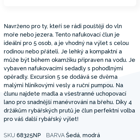
Navrženo pro ty, kteří se rádi pouštějí do vln
moře nebo jezera. Tento nafukovací člun je
ideální pro 5 osob, a je vhodný na výlet s celou
rodinou nebo přáteli. Je lehký a kompaktní a
může být během okamžiku připraven na vodu. Je
vybaven nafukovacími sedadly s pohodlnými
opěradly. Excursion 5 se dodává se dvěma
malými hliníkovými vesly a ruční pumpou. Na
člunu najdete madla a všestranné uchopovací
lano pro snadnější manévrování na břehu. Díky 4
držákům rybářských prutů je člun perfektní volba
pro váš další rybářský výlet!
SKU
68325NP
BARVA
Šedá, modrá