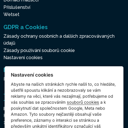
Příslušenství
Wetset
GDPR a Cookies
Zásady ochrany osobních a dalších zpracovávaných
údajů
Zásady používání souborů cookie
Nastavení cookies
Newsletter
Nastavení cookies
Přihlášení k odběru novinek
Abyste na našich stránkách rychle našli to, co hledáte,
ušetřili spoustu klikání a nezobrazovaly se vám
reklamy na věci, které vás nezajímají, potřebujeme od
vás souhlas se zpracováním
souborů cookies
a k
poskytnutí dat společnostem Google, Meta nebo
Intex Trading, s.r.o.
Amazon. Tyto soubory nejčastěji obsahují vaše
Hradecká 2526/3
preference, záznamy o interakci se stránkou a
130 00 Praha 3 - Česká republika
především unikátní identifikátory označující váš