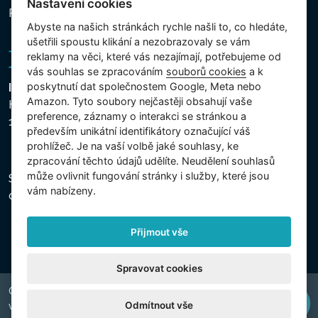
Nastavení cookies
Přihlášení k odběru novinek
Abyste na našich stránkách rychle našli to, co hledáte,
ušetřili spoustu klikání a nezobrazovaly se vám
reklamy na věci, které vás nezajímají, potřebujeme od
vás souhlas se zpracováním
souborů cookies
a k
poskytnutí dat společnostem Google, Meta nebo
Intex Trading, s.r.o.
Amazon. Tyto soubory nejčastěji obsahují vaše
Hradecká 2526/3
preference, záznamy o interakci se stránkou a
130 00 Praha 3 - Česká republika
především unikátní identifikátory označující váš
prohlížeč. Je na vaší volbě jaké souhlasy, ke
zpracování těchto údajů udělíte. Neudělení souhlasů
může ovlivnit fungování stránky i služby, které jsou
Společnost je zapsána u Městského soudu v Praze,
vám nabízeny.
oddíl C, vložka 74759, IČ 26150808, DIČ CZ26150808.
Přijmout vše
Spravovat cookies
Copyright © 2026 INTEX TRADING s.r.o. Všechna práva
Odmítnout vše
vyhrazena.