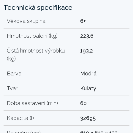
Technická specifikace
Věková skupina
6+
Hmotnost balení (kg)
223.6
Čistá hmotnost výrobku
193.2
(kg)
Barva
Modrá
Tvar
Kulatý
Doba sestavení (min)
60
Kapacita (l)
32695
Rozměry (cm)
610 x 610 x 132