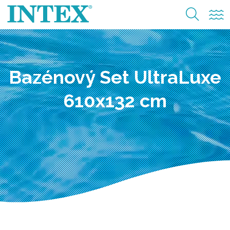
Bazénový Set UltraLuxe
610x132 cm