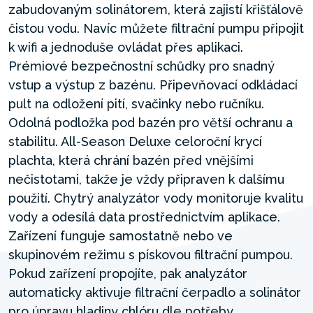
zabudovaným solinátorem, která zajistí křišťálově
čistou vodu. Navíc můžete filtrační pumpu připojit
k wifi a jednoduše ovládat přes aplikaci.
Prémiové bezpečnostní schůdky pro snadný
vstup a výstup z bazénu. Připevňovací odkládací
pult na odložení pití, svačinky nebo ručníku.
Odolná podložka pod bazén pro větší ochranu a
stabilitu. All-Season Deluxe celoroční krycí
plachta, která chrání bazén před vnějšími
nečistotami, takže je vždy připraven k dalšímu
použití. Chytrý analyzátor vody monitoruje kvalitu
vody a odesílá data prostřednictvím aplikace.
Zařízení funguje samostatně nebo ve
skupinovém režimu s pískovou filtrační pumpou.
Pokud zařízení propojíte, pak analyzátor
automaticky aktivuje filtrační čerpadlo a solinátor
pro úpravu hladiny chlóru dle potřeby.