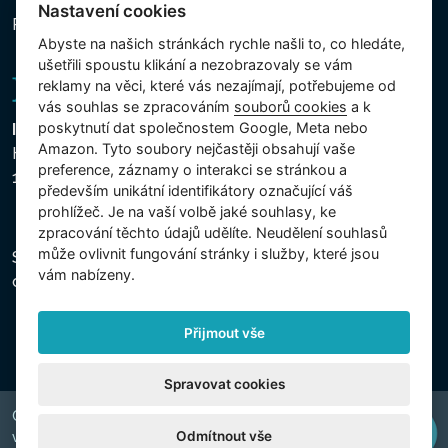
Nastavení cookies
Přihlášení k odběru novinek
Abyste na našich stránkách rychle našli to, co hledáte,
ušetřili spoustu klikání a nezobrazovaly se vám
reklamy na věci, které vás nezajímají, potřebujeme od
vás souhlas se zpracováním
souborů cookies
a k
poskytnutí dat společnostem Google, Meta nebo
Intex Trading, s.r.o.
Amazon. Tyto soubory nejčastěji obsahují vaše
Hradecká 2526/3
preference, záznamy o interakci se stránkou a
130 00 Praha 3 - Česká republika
především unikátní identifikátory označující váš
prohlížeč. Je na vaší volbě jaké souhlasy, ke
zpracování těchto údajů udělíte. Neudělení souhlasů
může ovlivnit fungování stránky i služby, které jsou
Společnost je zapsána u Městského soudu v Praze,
vám nabízeny.
oddíl C, vložka 74759, IČ 26150808, DIČ CZ26150808.
Přijmout vše
Spravovat cookies
Copyright © 2026 INTEX TRADING s.r.o. Všechna práva
Odmítnout vše
vyhrazena.