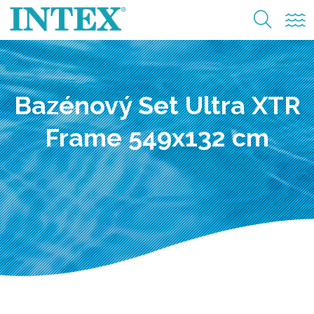
Bazénový Set Ultra XTR
Frame 549x132 cm