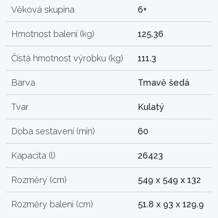
Věková skupina
6+
Hmotnost balení (kg)
125.36
Čistá hmotnost výrobku (kg)
111.3
Barva
Tmavě šedá
Tvar
Kulatý
Doba sestavení (min)
60
Kapacita (l)
26423
Rozměry (cm)
549 x 549 x 132
Rozměry balení (cm)
51.8 x 93 x 129.9