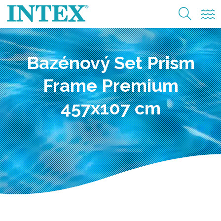
Bazénový Set Prism
Frame Premium
457x107 cm