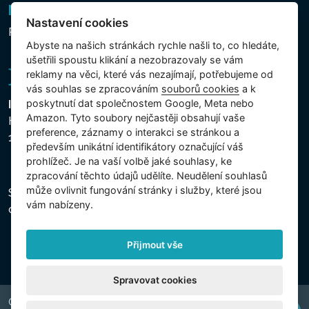
Newsletter
Nastavení cookies
Přihlášení k odběru novinek
Abyste na našich stránkách rychle našli to, co hledáte,
ušetřili spoustu klikání a nezobrazovaly se vám
reklamy na věci, které vás nezajímají, potřebujeme od
vás souhlas se zpracováním
souborů cookies
a k
poskytnutí dat společnostem Google, Meta nebo
Intex Trading, s.r.o.
Amazon. Tyto soubory nejčastěji obsahují vaše
Hradecká 2526/3
preference, záznamy o interakci se stránkou a
130 00 Praha 3 - Česká republika
především unikátní identifikátory označující váš
prohlížeč. Je na vaší volbě jaké souhlasy, ke
zpracování těchto údajů udělíte. Neudělení souhlasů
může ovlivnit fungování stránky i služby, které jsou
Společnost je zapsána u Městského soudu v Praze,
vám nabízeny.
oddíl C, vložka 74759, IČ 26150808, DIČ CZ26150808.
Přijmout vše
Spravovat cookies
Copyright © 2026 INTEX TRADING s.r.o. Všechna práva