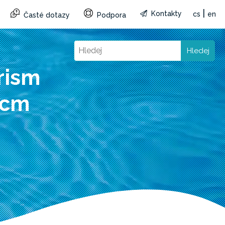
|
Kontakty
cs
en
Časté dotazy
Podpora
Hledej
rism
 cm