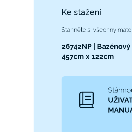
Ke stažení
Stáhněte si všechny mate
26742NP | Bazénový
457cm x 122cm
Stáhno
UŽIVA
MANU