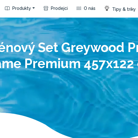
Produkty
Prodejci
O nás
Tipy & triky
énový Set Greywood P
ame Premium 457x122