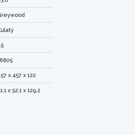
Greywood
ulatý
45
16805
57 x 457 x 122
1.1 x 52.1 x 129.2