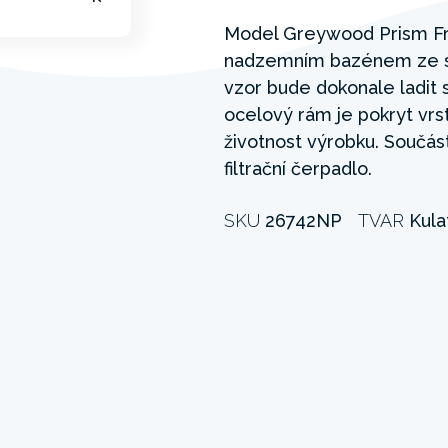
Model Greywood Prism Fr
nadzemním bazénem ze sé
vzor bude dokonale ladit 
ocelový rám je pokryt vrst
životnost výrobku. Součás
filtrační čerpadlo.
SKU
26742NP
TVAR
Kula