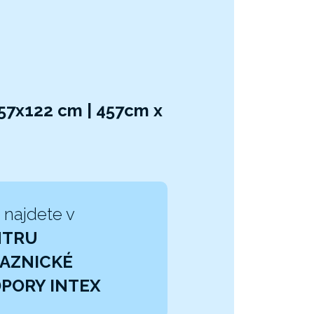
57x122 cm | 457cm x
 najdete v
NTRU
AZNICKÉ
PORY INTEX