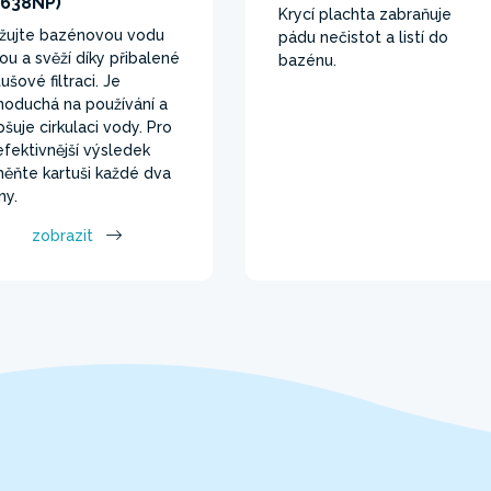
6638NP)
Krycí plachta zabraňuje
žujte bazénovou vodu
pádu nečistot a listí do
tou a svěží díky přibalené
bazénu.
ušové filtraci. Je
noduchá na používání a
pšuje cirkulaci vody. Pro
efektivnější výsledek
ěňte kartuši každé dva
ny.
zobrazit