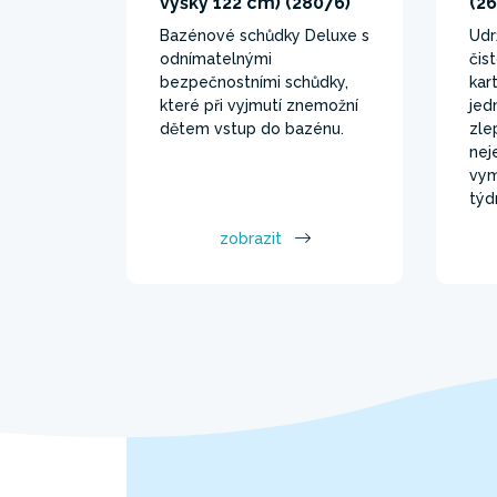
výšky 122 cm) (28076)
(2
Bazénové schůdky Deluxe s
Udr
odnímatelnými
čis
bezpečnostními schůdky,
kart
které při vyjmutí znemožní
jed
dětem vstup do bazénu.
zle
nej
vym
týd
zobrazit