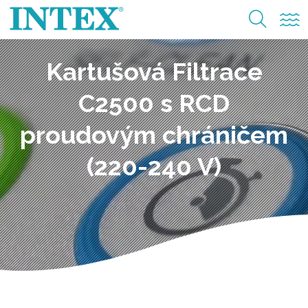
Kartušová Filtrace
C2500 s RCD
proudovým chráničem
(220-240 V)