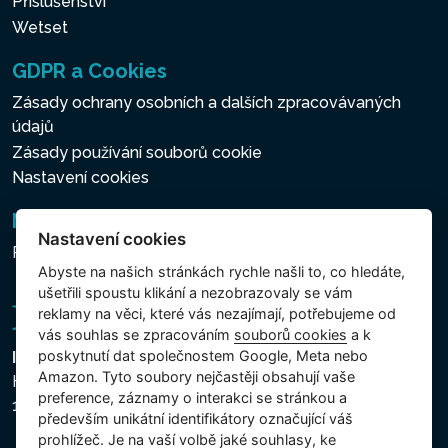
Příslušenství
Wetset
GDPR a Cookies
Zásady ochrany osobních a dalších zpracovávaných
údajů
Zásady používání souborů cookie
Nastavení cookies
Newsletter
Nastavení cookies
Přihlášení k odběru novinek
Abyste na našich stránkách rychle našli to, co hledáte,
ušetřili spoustu klikání a nezobrazovaly se vám
reklamy na věci, které vás nezajímají, potřebujeme od
vás souhlas se zpracováním
souborů cookies
a k
poskytnutí dat společnostem Google, Meta nebo
Intex Trading, s.r.o.
Amazon. Tyto soubory nejčastěji obsahují vaše
Hradecká 2526/3
preference, záznamy o interakci se stránkou a
130 00 Praha 3 - Česká republika
především unikátní identifikátory označující váš
prohlížeč. Je na vaší volbě jaké souhlasy, ke