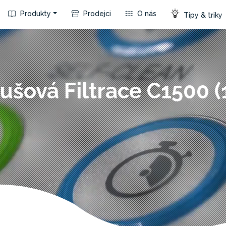
Produkty
Prodejci
O nás
Tipy & triky
ušová Filtrace C1500 (