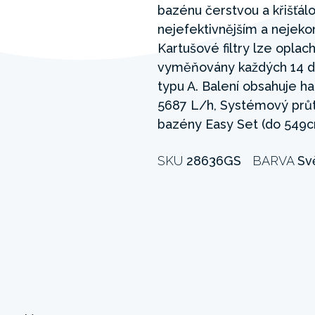
bazénu čerstvou a křišťálo
nejefektivnějším a nejek
Kartušové filtry lze opla
vyměňovány každých 14 dní
typu A. Balení obsahuje h
5687 L/h, Systémový průto
bazény Easy Set (do 549c
SKU
28636GS
BARVA
Sv