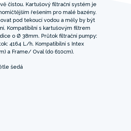
vě čistou. Kartušový filtrační systém je
onomičtějším řešením pro malé bazény.
chovat pod tekoucí vodou a měly by být
. Kompatibilní s kartušovým filtrem
adice o Ø 38mm. Průtok filtrační pumpy:
k: 4164 L/h. Kompatibilní s Intex
m) a Frame/ Oval (do 610cm).
ětle šedá