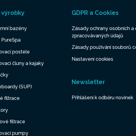
 výrobky
GDPR a Cookies
mní bazény
Zásady ochrany osobních a 
zpracovávaných údajů
y PureSpa
Zásady používání souborů c
vací postele
Nastavení cookies
vací čluny a kajaky
čky
Newsletter
eboardy (SUP)
Přihlášení k odběru novinek
é filtrace
tory
ové filtrace
ovací pumpy