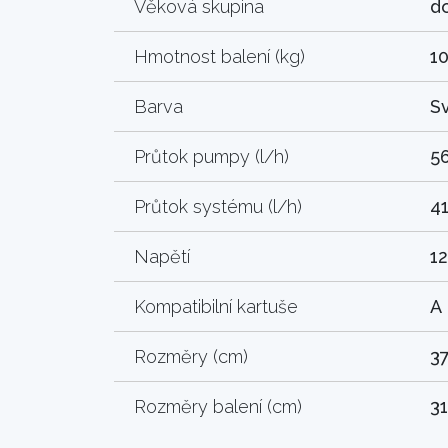
Věková skupina
d
Hmotnost balení (kg)
10
Barva
S
Průtok pumpy (l/h)
5
Průtok systému (l/h)
4
Napětí
12
Kompatibilní kartuše
A
Rozměry (cm)
37
Rozměry balení (cm)
31