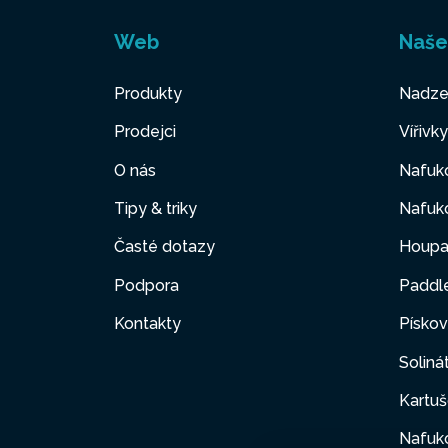
Web
Naše
Produkty
Nadze
Prodejci
Vířivk
O nás
Nafuko
Tipy & triky
Nafuko
Časté dotazy
Houpa
Podpora
Paddl
Kontakty
Pískov
Soliná
Kartuš
Nafuk