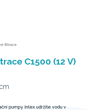
é filtrace
trace C1500 (12 V)
2cm
rační pumpy Intex udržíte vodu v