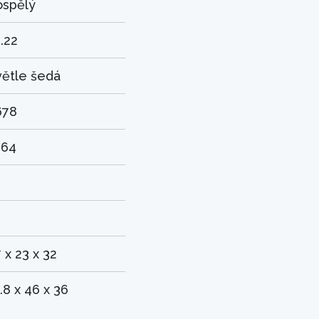
ospělý
.22
větle šedá
678
164
 x 23 x 32
.8 x 46 x 36