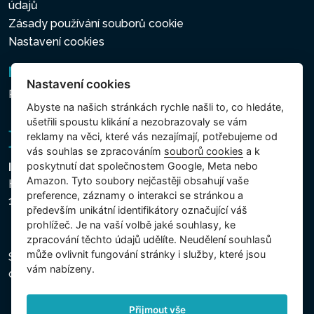
údajů
Zásady používání souborů cookie
Nastavení cookies
Newsletter
Nastavení cookies
Přihlášení k odběru novinek
Abyste na našich stránkách rychle našli to, co hledáte,
ušetřili spoustu klikání a nezobrazovaly se vám
reklamy na věci, které vás nezajímají, potřebujeme od
vás souhlas se zpracováním
souborů cookies
a k
poskytnutí dat společnostem Google, Meta nebo
Intex Trading, s.r.o.
Amazon. Tyto soubory nejčastěji obsahují vaše
Hradecká 2526/3
preference, záznamy o interakci se stránkou a
130 00 Praha 3 - Česká republika
především unikátní identifikátory označující váš
prohlížeč. Je na vaší volbě jaké souhlasy, ke
zpracování těchto údajů udělíte. Neudělení souhlasů
může ovlivnit fungování stránky i služby, které jsou
Společnost je zapsána u Městského soudu v Praze,
vám nabízeny.
oddíl C, vložka 74759, IČ 26150808, DIČ CZ26150808.
Přijmout vše