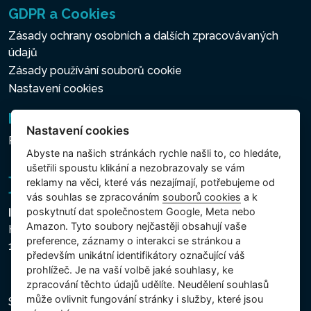
GDPR a Cookies
Zásady ochrany osobních a dalších zpracovávaných
údajů
Zásady používání souborů cookie
Nastavení cookies
Newsletter
Nastavení cookies
Přihlášení k odběru novinek
Abyste na našich stránkách rychle našli to, co hledáte,
ušetřili spoustu klikání a nezobrazovaly se vám
reklamy na věci, které vás nezajímají, potřebujeme od
vás souhlas se zpracováním
souborů cookies
a k
poskytnutí dat společnostem Google, Meta nebo
Intex Trading, s.r.o.
Amazon. Tyto soubory nejčastěji obsahují vaše
Hradecká 2526/3
preference, záznamy o interakci se stránkou a
130 00 Praha 3 - Česká republika
především unikátní identifikátory označující váš
prohlížeč. Je na vaší volbě jaké souhlasy, ke
zpracování těchto údajů udělíte. Neudělení souhlasů
může ovlivnit fungování stránky i služby, které jsou
Společnost je zapsána u Městského soudu v Praze,