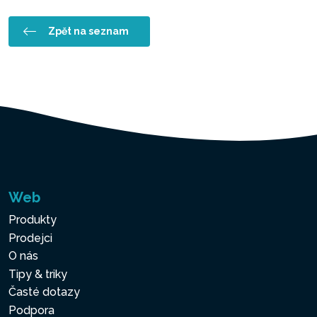
Zpět na seznam
Web
Produkty
Prodejci
O nás
Tipy & triky
Časté dotazy
Podpora