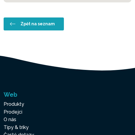
Zpět na seznam
Web
Produkty
Prodejci
O nás
Tipy & triky
Časté dotazy