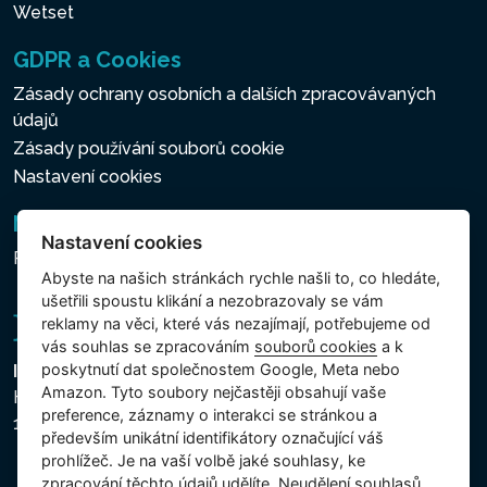
Wetset
GDPR a Cookies
Zásady ochrany osobních a dalších zpracovávaných
údajů
Zásady používání souborů cookie
Nastavení cookies
Newsletter
Nastavení cookies
Přihlášení k odběru novinek
Abyste na našich stránkách rychle našli to, co hledáte,
ušetřili spoustu klikání a nezobrazovaly se vám
reklamy na věci, které vás nezajímají, potřebujeme od
vás souhlas se zpracováním
souborů cookies
a k
poskytnutí dat společnostem Google, Meta nebo
Intex Trading, s.r.o.
Amazon. Tyto soubory nejčastěji obsahují vaše
Hradecká 2526/3
preference, záznamy o interakci se stránkou a
130 00 Praha 3 - Česká republika
především unikátní identifikátory označující váš
prohlížeč. Je na vaší volbě jaké souhlasy, ke
zpracování těchto údajů udělíte. Neudělení souhlasů