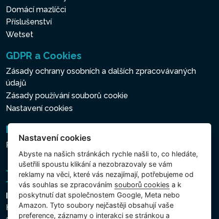
Domácí mazlíčci
Příslušenství
Wetset
GDPR a Cookies
Zásady ochrany osobních a dalších zpracovávaných
údajů
Zásady používání souborů cookie
Nastavení cookies
Newsletter
Nastavení cookies
Přihlášení k odběru novinek
Abyste na našich stránkách rychle našli to, co hledáte,
ušetřili spoustu klikání a nezobrazovaly se vám
reklamy na věci, které vás nezajímají, potřebujeme od
vás souhlas se zpracováním
souborů cookies
a k
poskytnutí dat společnostem Google, Meta nebo
Intex Trading, s.r.o.
Amazon. Tyto soubory nejčastěji obsahují vaše
Hradecká 2526/3
preference, záznamy o interakci se stránkou a