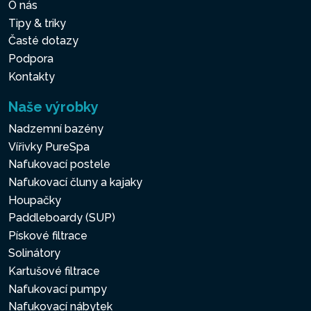
O nás
Tipy & triky
Časté dotazy
Podpora
Kontakty
Naše výrobky
Nadzemní bazény
Vířivky PureSpa
Nafukovací postele
Nafukovací čluny a kajaky
Houpačky
Paddleboardy (SUP)
Pískové filtrace
Solinátory
Kartušové filtrace
Nafukovací pumpy
Nafukovací nábytek