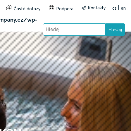
|
Kontakty
cs
en
Časté dotazy
Podpora
&reg=CZ&lang=cs): Failed to open stream: HTTP
mpany.cz/wp-
Hledej