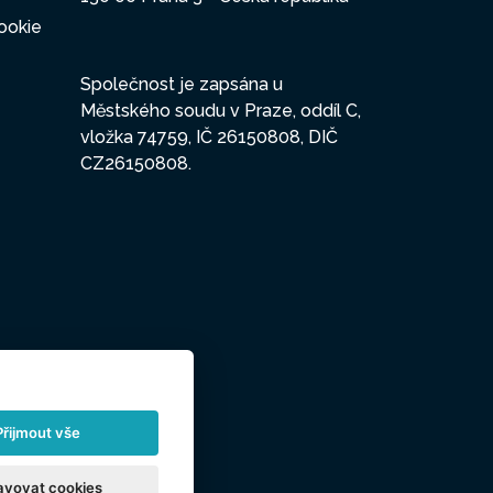
ookie
Společnost je zapsána u
Městského soudu v Praze, oddíl C,
vložka 74759, IČ 26150808, DIČ
CZ26150808.
Přijmout vše
avovat cookies