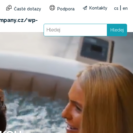
|
Kontakty
cs
en
Časté dotazy
Podpora
&reg=CZ&lang=cs): Failed to open stream: HTTP
mpany.cz/wp-
Hledej