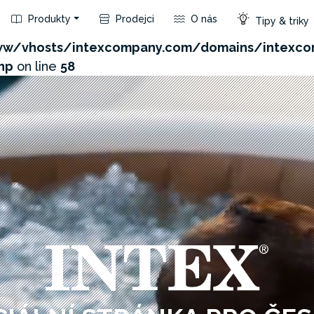
Produkty
Prodejci
O nás
Tipy & triky
com/admin/product/api.php?id=475&not_use_region=1
w/vhosts/intexcompany.com/domains/intexco
hp
on line
58