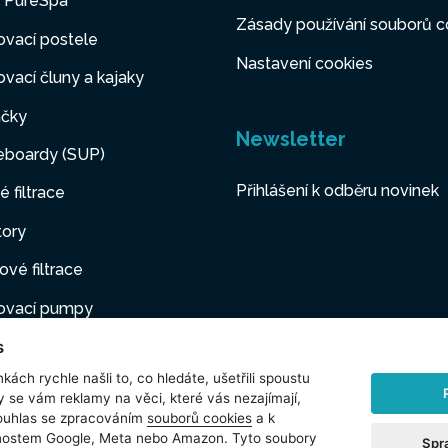
y PureSpa
Zásady používání souborů c
vací postele
Nastavení cookies
vací čluny a kajaky
čky
Newsletter
eboardy (SUP)
Přihlášení k odběru novinek
é filtrace
tory
ové filtrace
ovací pumpy
s
ovací nábytek
kách rychle našli to, co hledáte, ušetřili spoustu
í mazlíčci
y se vám reklamy na věci, které vás nezajímají,
ouhlas se zpracováním
souborů cookies
a k
šenství
čnostem Google, Meta nebo Amazon. Tyto soubory
Spr