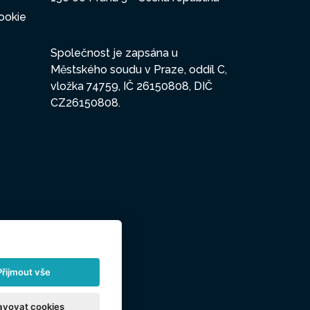
ookie
Společnost je zapsána u
Městského soudu v Praze, oddíl C,
vložka 74759, IČ 26150808, DIČ
CZ26150808.
Přijmout vše
avovat cookies