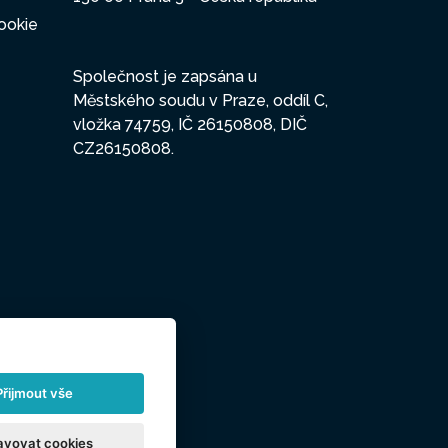
ookie
Společnost je zapsána u
Městského soudu v Praze, oddíl C,
vložka 74759, IČ 26150808, DIČ
CZ26150808.
Přijmout vše
avovat cookies