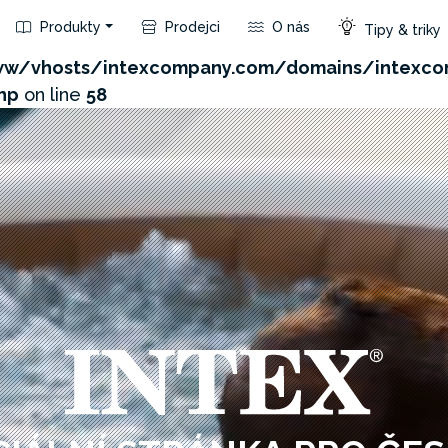
Produkty
Prodejci
O nás
Tipy & triky
com/admin/product/api.php?id=265&not_use_region=1
w/vhosts/intexcompany.com/domains/intexco
hp
on line
58