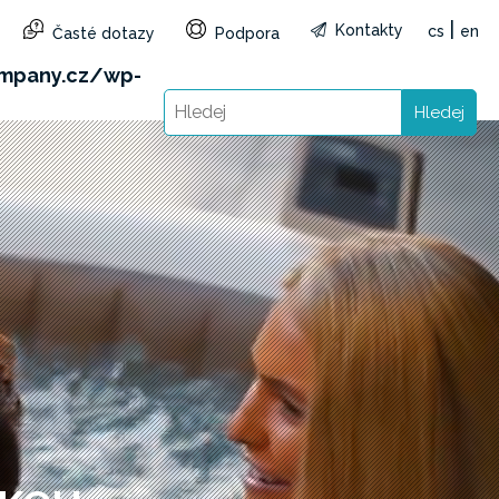
|
Kontakty
cs
en
Časté dotazy
Podpora
&reg=CZ&lang=cs): Failed to open stream: HTTP
mpany.cz/wp-
Hledej