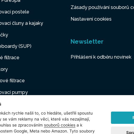
y PureSpa
Zásady používání souborů c
vací postele
Nastavení cookies
vací čluny a kajaky
čky
Newsletter
eboardy (SUP)
Přihlášení k odběru novinek
é filtrace
tory
ové filtrace
ovací pumpy
s
ovací nábytek
kách rychle našli to, co hledáte, ušetřili spoustu
í mazlíčci
y se vám reklamy na věci, které vás nezajímají,
ouhlas se zpracováním
souborů cookies
a k
šenství
čnostem Google, Meta nebo Amazon. Tyto soubory
Spr