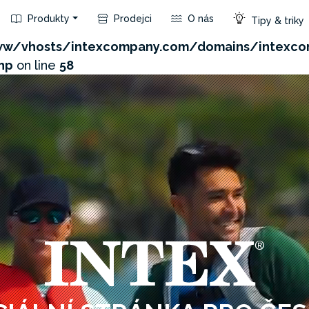
Produkty
Prodejci
O nás
Tipy & triky
com/admin/product/api.php?id=205&not_use_region=1
w/vhosts/intexcompany.com/domains/intexco
hp
on line
58