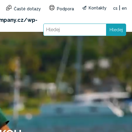
|
Kontakty
cs
en
Časté dotazy
Podpora
&reg=CZ&lang=cs): Failed to open stream: HTTP
mpany.cz/wp-
Hledej