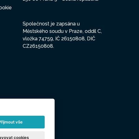
ookie
Společnost je zapsána u
Městského soudu v Praze, oddíl C,
vložka 74759, IČ 26150808, DIČ
CZ26150808.
Přijmout vše
avovat cookies