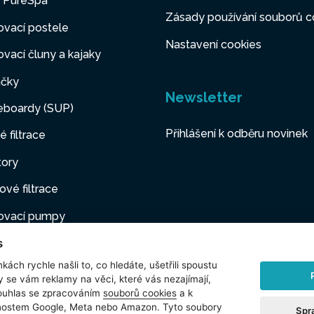
y PureSpa
Zásady používání souborů c
vací postele
Nastavení cookies
vací čluny a kajaky
čky
Newsletter
eboardy (SUP)
Přihlášení k odběru novinek
é filtrace
tory
ové filtrace
ovací pumpy
s
ovací nábytek
kách rychle našli to, co hledáte, ušetřili spoustu
í mazlíčci
y se vám reklamy na věci, které vás nezajímají,
ouhlas se zpracováním
souborů cookies
a k
šenství
čnostem Google, Meta nebo Amazon. Tyto soubory
Spr