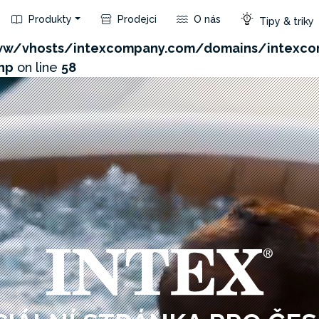
Produkty
Prodejci
O nás
Tipy & triky
com/admin/product/api.php?id=181&not_use_region=1
w/vhosts/intexcompany.com/domains/intexco
hp
on line
58