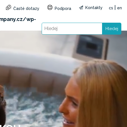
|
Kontakty
cs
en
Časté dotazy
Podpora
&reg=CZ&lang=cs): Failed to open stream: HTTP
mpany.cz/wp-
Hledej