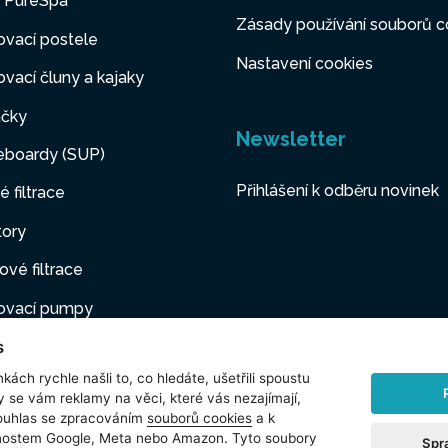
y PureSpa
Zásady používání souborů c
vací postele
Nastavení cookies
vací čluny a kajaky
čky
Newsletter
eboardy (SUP)
Přihlášení k odběru novinek
é filtrace
tory
ové filtrace
ovací pumpy
s
ovací nábytek
kách rychle našli to, co hledáte, ušetřili spoustu
í mazlíčci
y se vám reklamy na věci, které vás nezajímají,
ouhlas se zpracováním
souborů cookies
a k
šenství
čnostem Google, Meta nebo Amazon. Tyto soubory
Spr