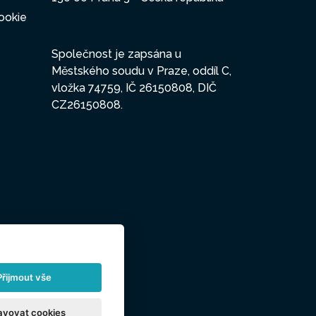
ookie
Společnost je zapsána u
Městského soudu v Praze, oddíl C,
vložka 74759, IČ 26150808, DIČ
CZ26150808.
Přijmout vše
avovat cookies