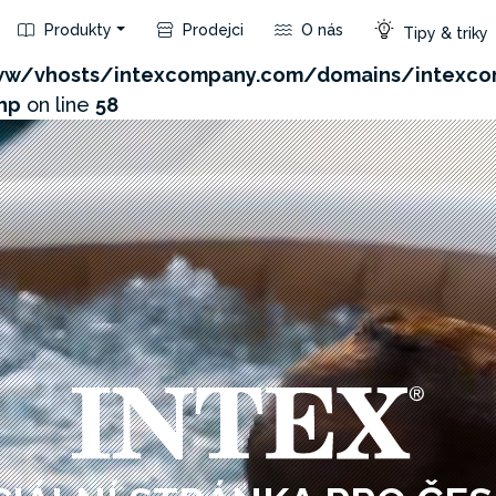
Produkty
Prodejci
O nás
Tipy & triky
com/admin/product/api.php?id=140&not_use_region=1
w/vhosts/intexcompany.com/domains/intexco
hp
on line
58