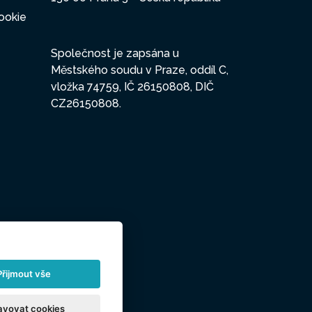
ookie
Společnost je zapsána u
Městského soudu v Praze, oddíl C,
vložka 74759, IČ 26150808, DIČ
CZ26150808.
Přijmout vše
avovat cookies