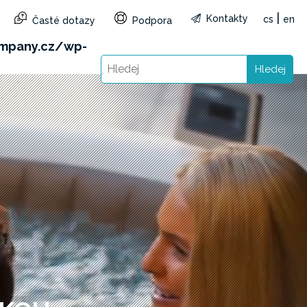
|
Kontakty
cs
en
Časté dotazy
Podpora
&reg=CZ&lang=cs): Failed to open stream: HTTP
mpany.cz/wp-
Hledej