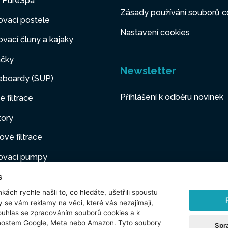
y PureSpa
Zásady používání souborů c
vací postele
Nastavení cookies
vací čluny a kajaky
čky
Newsletter
eboardy (SUP)
Přihlášení k odběru novinek
é filtrace
tory
ové filtrace
ovací pumpy
s
ovací nábytek
kách rychle našli to, co hledáte, ušetřili spoustu
í mazlíčci
y se vám reklamy na věci, které vás nezajímají,
ouhlas se zpracováním
souborů cookies
a k
šenství
čnostem Google, Meta nebo Amazon. Tyto soubory
Spr