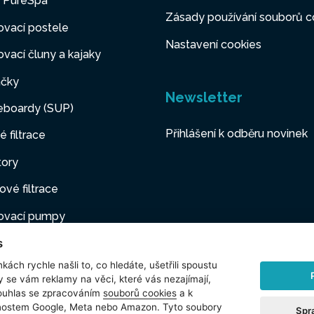
y PureSpa
Zásady používání souborů c
vací postele
Nastavení cookies
vací čluny a kajaky
čky
Newsletter
eboardy (SUP)
Přihlášení k odběru novinek
é filtrace
tory
ové filtrace
ovací pumpy
s
ovací nábytek
kách rychle našli to, co hledáte, ušetřili spoustu
í mazlíčci
y se vám reklamy na věci, které vás nezajímají,
ouhlas se zpracováním
souborů cookies
a k
šenství
čnostem Google, Meta nebo Amazon. Tyto soubory
Spr