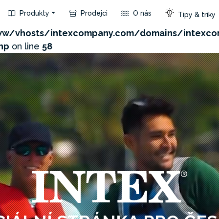
Produkty
Prodejci
O nás
Tipy & triky
com/admin/product/api.php?id=147&not_use_region=1
w/vhosts/intexcompany.com/domains/intexco
hp
on line
58