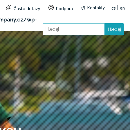
|
Kontakty
cs
en
Časté dotazy
Podpora
&reg=CZ&lang=cs): Failed to open stream: HTTP
mpany.cz/wp-
Hledej