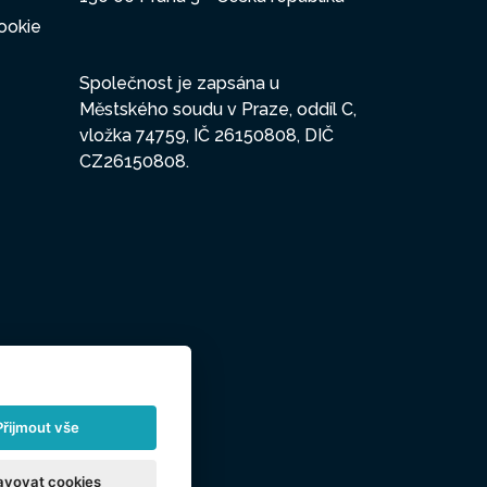
ookie
Společnost je zapsána u
Městského soudu v Praze, oddíl C,
vložka 74759, IČ 26150808, DIČ
CZ26150808.
Přijmout vše
avovat cookies