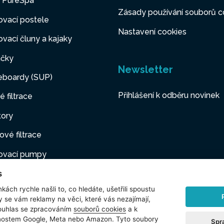
y PureSpa
Zásady používání souborů c
vací postele
Nastavení cookies
vací čluny a kajaky
čky
Newsletter
eboardy (SUP)
Přihlášení k odběru novinek
é filtrace
tory
ové filtrace
ovací pumpy
s
ovací nábytek
kách rychle našli to, co hledáte, ušetřili spoustu
í mazlíčci
y se vám reklamy na věci, které vás nezajímají,
ouhlas se zpracováním
souborů cookies
a k
šenství
čnostem Google, Meta nebo Amazon. Tyto soubory
Spr