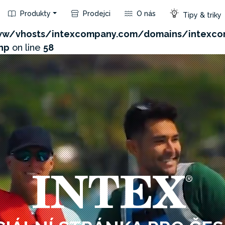
Produkty
Prodejci
O nás
Tipy & triky
com/admin/product/api.php?id=123&not_use_region=1
w/vhosts/intexcompany.com/domains/intexco
hp
on line
58