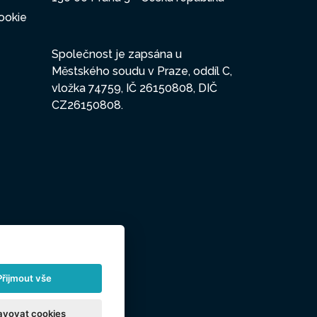
ookie
Společnost je zapsána u
Městského soudu v Praze, oddíl C,
vložka 74759, IČ 26150808, DIČ
CZ26150808.
Přijmout vše
avovat cookies