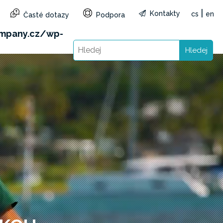
|
Kontakty
cs
en
Časté dotazy
Podpora
&reg=CZ&lang=cs): Failed to open stream: HTTP
mpany.cz/wp-
Hledej