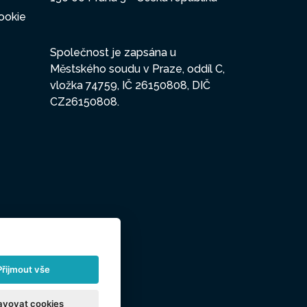
ookie
Společnost je zapsána u
Městského soudu v Praze, oddíl C,
vložka 74759, IČ 26150808, DIČ
CZ26150808.
Přijmout vše
avovat cookies