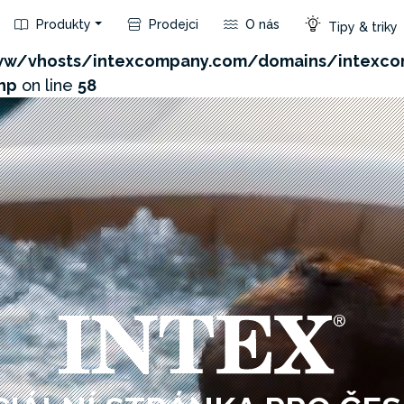
Produkty
Prodejci
O nás
Tipy & triky
com/admin/product/api.php?id=632&not_use_region=1
w/vhosts/intexcompany.com/domains/intexco
hp
on line
58