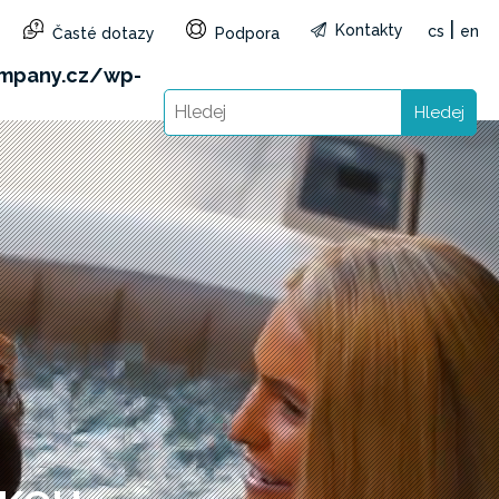
|
Kontakty
cs
en
Časté dotazy
Podpora
&reg=CZ&lang=cs): Failed to open stream: HTTP
mpany.cz/wp-
Hledej