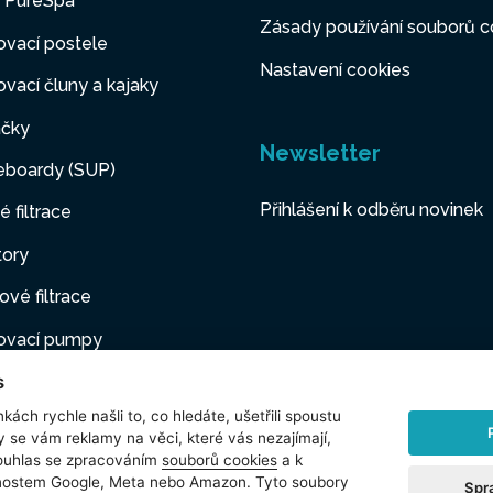
y PureSpa
Zásady používání souborů c
vací postele
Nastavení cookies
vací čluny a kajaky
čky
Newsletter
eboardy (SUP)
Přihlášení k odběru novinek
é filtrace
tory
ové filtrace
ovací pumpy
s
ovací nábytek
kách rychle našli to, co hledáte, ušetřili spoustu
í mazlíčci
y se vám reklamy na věci, které vás nezajímají,
ouhlas se zpracováním
souborů cookies
a k
šenství
čnostem Google, Meta nebo Amazon. Tyto soubory
Spr