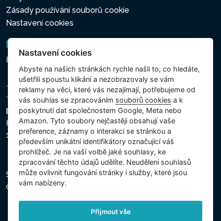
Zásady používání souborů cookie
Nastavení cookies
Newsletter
Nastavení cookies
Přihlášení k odběru novinek
Abyste na našich stránkách rychle našli to, co hledáte,
ušetřili spoustu klikání a nezobrazovaly se vám
reklamy na věci, které vás nezajímají, potřebujeme od
vás souhlas se zpracováním
souborů cookies
a k
poskytnutí dat společnostem Google, Meta nebo
Intex Trading, s.r.o.
Amazon. Tyto soubory nejčastěji obsahují vaše
Hradecká 2526/3
preference, záznamy o interakci se stránkou a
130 00 Praha 3 - Česká republika
především unikátní identifikátory označující váš
prohlížeč. Je na vaší volbě jaké souhlasy, ke
zpracování těchto údajů udělíte. Neudělení souhlasů
může ovlivnit fungování stránky i služby, které jsou
Společnost je zapsána u Městského soudu v Praze,
vám nabízeny.
oddíl C, vložka 74759, IČ 26150808, DIČ CZ26150808.
Přijmout vše